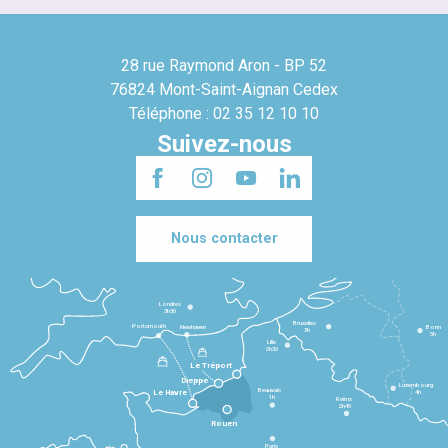
28 rue Raymond Aron - BP 52
76824 Mont-Saint-Aignan Cedex
Téléphone : 02 35 12 10 10
Suivez-nous
Nous contacter
Londres
3h30
Bruxelles
Portsmouth
Newhaven
Bonn
3h
5h
Lille
2h30
Le Tréport
Dieppe
Luxembourg
Beauvais
4h
Le Havre
1h
Reims
2h45
Rouen
Paris