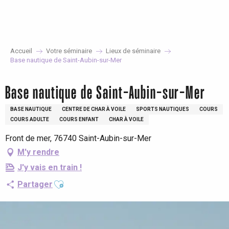
Aller
au
contenu
principal
Accueil
Votre séminaire
Lieux de séminaire
Base nautique de Saint-Aubin-sur-Mer
Base nautique de Saint-Aubin-sur-Mer
BASE NAUTIQUE
CENTRE DE CHAR À VOILE
SPORTS NAUTIQUES
COURS
COURS ADULTE
COURS ENFANT
CHAR À VOILE
Front de mer, 76740 Saint-Aubin-sur-Mer
M'y rendre
J'y vais en train !
Ajouter aux favoris
Partager