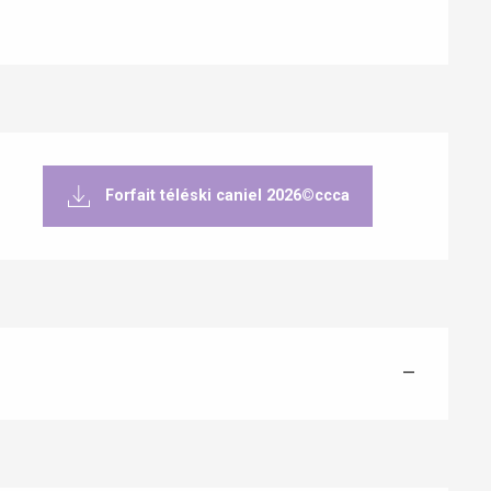
Forfait téléski caniel 2026©ccca
Eaux
—