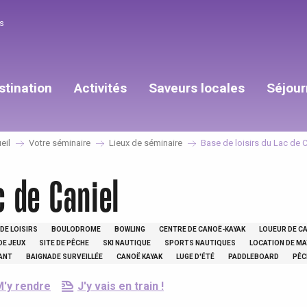
s
stination
Activités
Saveurs locales
Séjour
eil
Votre séminaire
Lieux de séminaire
Base de loisirs du Lac de C
c de Caniel
DE LOISIRS
BOULODROME
BOWLING
CENTRE DE CANOË-KAYAK
LOUEUR DE C
DE JEUX
SITE DE PÊCHE
SKI NAUTIQUE
SPORTS NAUTIQUES
LOCATION DE MA
ANT
BAIGNADE SURVEILLÉE
CANOË KAYAK
LUGE D'ÉTÉ
PADDLEBOARD
PÊC
M'y rendre
J'y vais en train !