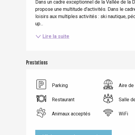
Dans un cadre exceptionnel de la Vallée de la Dur
propose une multitude d'activités. Dans le cadr
loisirs aux multiples activités : ski nautique, p
up...
Lire la suite
Prestations
Parking
Aire de
Le Tr
Eu
Restaurant
Salle d
Animaux acceptés
WiFi
Criel-sur-Mer
Blangy-s