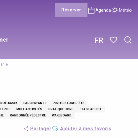
Réserver
Agenda
Météo
ner
FR
Rech
Voir les favor
aniel
ANOË-KAYAK
PARC ENFANTS
PISTE DE LUGE D’ÉTÉ
TÉRIEL
MULTIACTIVITÉS
PRATIQUE LIBRE
STAGE ADULTE
HE
RANDONNÉE PÉDESTRE
WAKEBOARD
Ajouter aux favoris
Partager
Ajouter à mes favoris