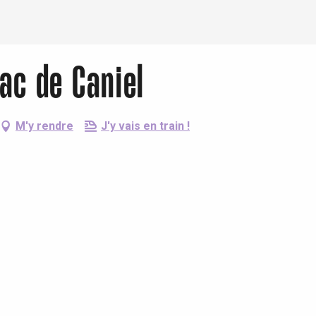
Lac de Caniel
M'y rendre
J'y vais en train !