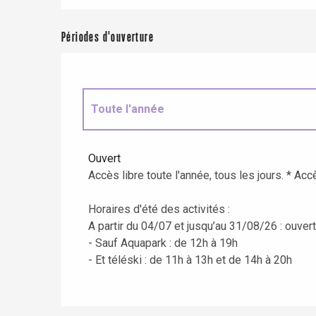
Périodes d'ouverture
Toute l'année
Jusqu'au
31 août 2026
Ouvert
Accès libre toute l'année, tous les jours. * Accè
Horaires d'été des activités :
A partir du 04/07 et jusqu’au 31/08/26 : ouver
re
éjour
- Sauf Aquapark : de 12h à 19h
- Et téléski : de 11h à 13h et de 14h à 20h