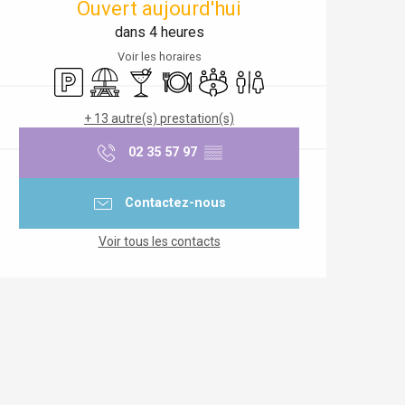
Ouvert aujourd'hui
dans 4 heures
Voir les horaires
Parking
Aire de pique nique
Bar / Buvette
Restaurant
Salle de réunion
Toilettes
+ 13 autre(s) prestation(s)
02 35 57 97
▒▒
Contactez-nous
Voir tous les contacts