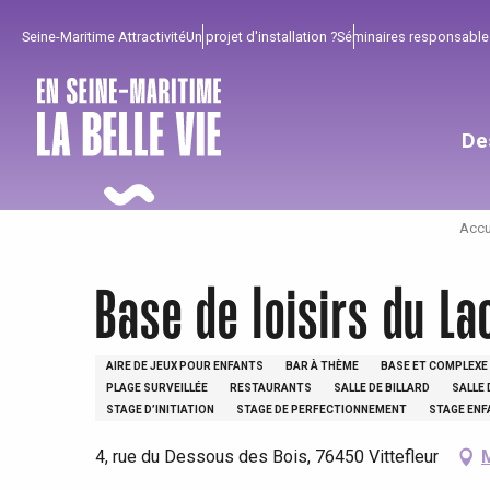
Aller
Seine-Maritime Attractivité
Un projet d'installation ?
Séminaires responsable
au
contenu
principal
De
Accu
Base de loisirs du La
AIRE DE JEUX POUR ENFANTS
BAR À THÈME
BASE ET COMPLEXE 
PLAGE SURVEILLÉE
RESTAURANTS
SALLE DE BILLARD
SALLE 
STAGE D’INITIATION
STAGE DE PERFECTIONNEMENT
STAGE ENF
4, rue du Dessous des Bois, 76450 Vittefleur
Pour profiter
Incontournables
Bien de chez nous !