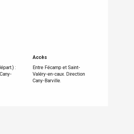
Accès
Accès
part.) :
Entre Fécamp et Saint-
 Cany-
Valéry-en-caux. Direction
Cany-Barville.