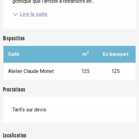
gothique que l’artiste a retranscrit en...
Lire la suite
Disposition
2
Salle
m
En banquet
Atelier Claude Monet
125
125
Prestations
Tarifs sur devis
Localisation