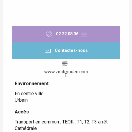
02 32 08 36
▒▒
Contactez-nous
www.visiterouen.com
Environnement
Environnement
En centre ville
Urbain
Accès
Accès
Transport en commun : TEOR : T1, T2, T3 arrêt
Cathédrale