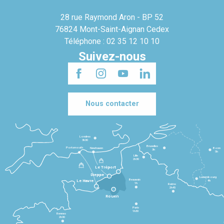
28 rue Raymond Aron - BP 52
76824 Mont-Saint-Aignan Cedex
Téléphone : 02 35 12 10 10
Suivez-nous
Nous contacter
Londres
3h30
Bruxelles
Portsmouth
Newhaven
Bonn
3h
5h
Lille
2h30
Le Tréport
Dieppe
Luxembourg
Beauvais
4h
Le Havre
1h
Reims
2h45
Rouen
Paris
1h30
Rennes
2h30