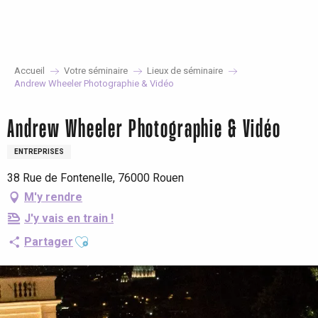
Aller
au
contenu
principal
Accueil
Votre séminaire
Lieux de séminaire
Andrew Wheeler Photographie & Vidéo
Andrew Wheeler Photographie & Vidéo
ENTREPRISES
38 Rue de Fontenelle, 76000 Rouen
M'y rendre
J'y vais en train !
Ajouter aux favoris
Partager