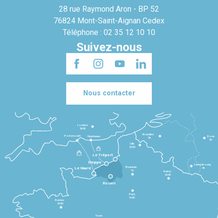
28 rue Raymond Aron - BP 52
76824 Mont-Saint-Aignan Cedex
Téléphone : 02 35 12 10 10
Suivez-nous
Nous contacter
Londres
3h30
Bruxelles
Portsmouth
Newhaven
Bonn
3h
5h
Lille
2h30
Le Tréport
Dieppe
Luxembourg
Beauvais
4h
Le Havre
1h
Reims
2h45
Rouen
Paris
1h30
Rennes
2h30
Tours