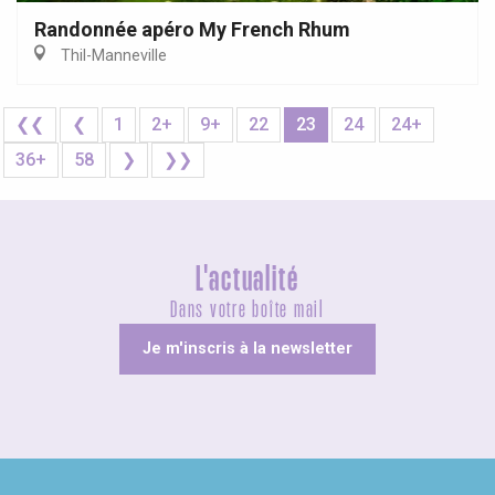
Randonnée apéro My French Rhum
Thil-Manneville
❮❮
❮
1
2+
9+
22
23
24
24+
36+
58
❯
❯❯
L'actualité
Dans votre boîte mail
Je m'inscris à la newsletter