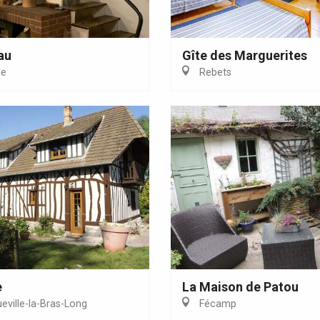
Eaux
au
Gîte des Marguerites
le
Rebets
e
La Maison de Patou
ville-la-Bras-Long
Fécamp