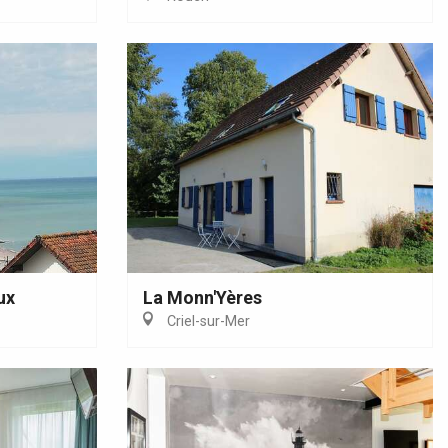
ux
La Monn'Yères
Criel-sur-Mer