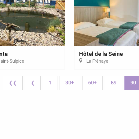
nta
Hôtel de la Seine
aint-Sulpice
La Frénaye
❮❮
❮
1
30+
60+
89
90