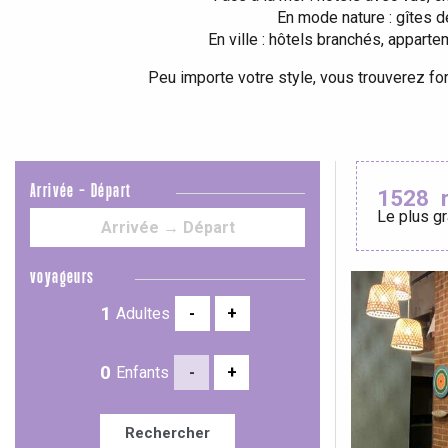
En mode nature : gîtes d
En ville : hôtels branchés, appar
Le Tr
Eu
Peu importe votre style, vous trouverez fo
Criel-sur-Mer
Blangy-s
Arrivée - Départ
1528
Dieppe
Le plus gr
Offranville
t-Valery-en-Caux
voyageurs
er
Adultes
-
+
e
Enfants
-
+
Neufchâtel-en-Bray
Doudeville
Val-de-Scie
Rechercher