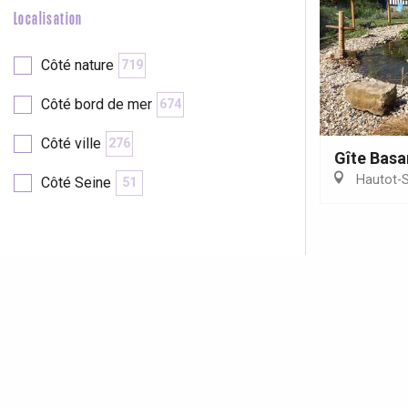
Localisation
Côté nature
719
Côté bord de mer
674
Côté ville
276
Gîte Basa
Hautot-S
Côté Seine
51