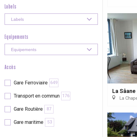
Labels
Equipements
Accès
Gare Ferroviaire
649
La Sâane
Transport en commun
176
La Chape
re
éjour
Gare Routière
87
Gare maritime
53