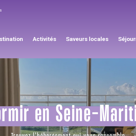
s
stination
Activités
Saveurs locales
Séjour
ormir en Seine-Marit