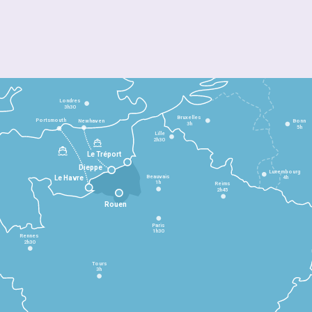
Londres
3h30
Bruxelles
Portsmouth
Newhaven
Bonn
3h
5h
Lille
2h30
Le Tréport
Dieppe
Luxembourg
Beauvais
4h
Le Havre
1h
Reims
2h45
Rouen
Paris
1h30
Rennes
2h30
Tours
3h