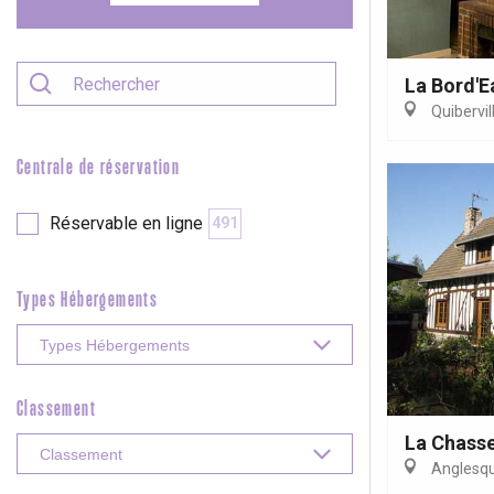
etot
Forges-les-
Clères
La Bord'E
Buchy
en-Seine
Quibervil
Duclair
Rouen
Centrale de réservation
Réservable en ligne
491
Paris 1h30
Types Hébergements
Classement
La Chass
Anglesque