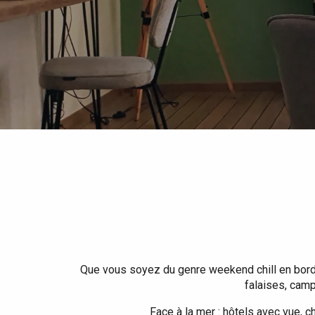
Tout l'agenda
Lieux branchés
Séjours en bord de
mer
Eté
Meilleurs brunch
Séjours en train
Quand il pleut
Restaurants avec vue
Séjours à vélo
Avec les enfants
Entre amis
Que vous soyez du genre weekend chill en bord d
falaises, camp
Face à la mer : hôtels avec vue, 