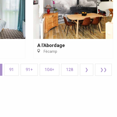
A l'Abordage
Fécamp
91
91+
104+
128
❯
❯❯