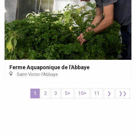
Ferme Aquaponique de l'Abbaye
Saint-Victor-l'Abbaye
1
2
3
5+
10+
11
❯
❯❯