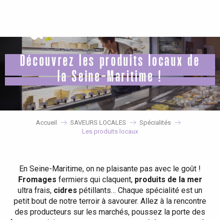
Aller
au
contenu
principal
Découvrez les produits locaux de
la Seine-Maritime !
Accueil
SAVEURS LOCALES
Spécialités
Les produits locaux
En Seine-Maritime, on ne plaisante pas avec le goût !
Fromages
fermiers qui claquent,
produits de la mer
ultra frais,
cidres
pétillants… Chaque spécialité est un
petit bout de notre terroir à savourer. Allez à la rencontre
des producteurs sur les marchés, poussez la porte des