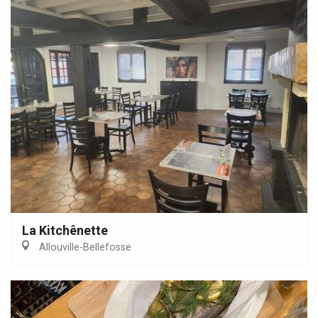
La Kitchênette
Allouville-Bellefosse