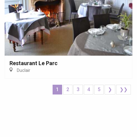
Restaurant Le Parc
Duclair
1
2
3
4
5
❯
❯❯