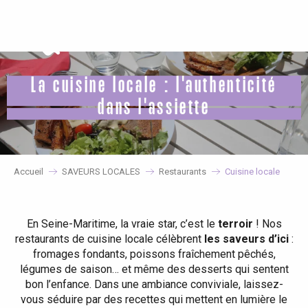
Aller
au
contenu
principal
La cuisine locale : l'authenticité
dans l'assiette
Accueil
SAVEURS LOCALES
Restaurants
Cuisine locale
En Seine-Maritime, la vraie star, c’est le
terroir
! Nos
restaurants de cuisine locale célèbrent
les saveurs d’ici
:
fromages fondants, poissons fraîchement pêchés,
légumes de saison… et même des desserts qui sentent
bon l’enfance. Dans une ambiance conviviale, laissez-
vous séduire par des recettes qui mettent en lumière le