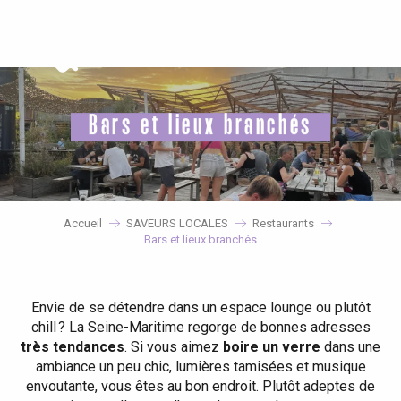
Aller
au
contenu
principal
Bars et lieux branchés
Accueil
SAVEURS LOCALES
Restaurants
Bars et lieux branchés
Envie de se détendre dans un espace lounge ou plutôt
chill ? La Seine-Maritime regorge de bonnes adresses
très tendances
. Si vous aimez
boire un verre
dans une
ambiance un peu chic, lumières tamisées et musique
envoutante, vous êtes au bon endroit. Plutôt adeptes de