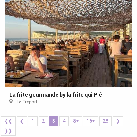
La frite gourmande by la frite qui Plé
Le Tréport
❮❮
❮
1
2
3
4
8+
16+
28
❯
❯❯