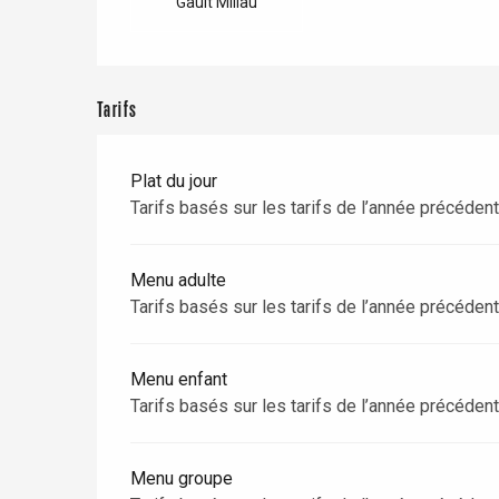
Gault Millau
Dieppe
Offranville
t-Valery-en-Caux
Tarifs
er
e
Plat du jour
Neufchâtel-en-Bray
Tarifs basés sur les tarifs de l’année précéden
Doudeville
Val-de-Scie
Menu adulte
etot
Forges-les-
Tarifs basés sur les tarifs de l’année précéden
Clères
Buchy
en-Seine
Menu enfant
Tarifs basés sur les tarifs de l’année précéden
Duclair
Rouen
Menu groupe