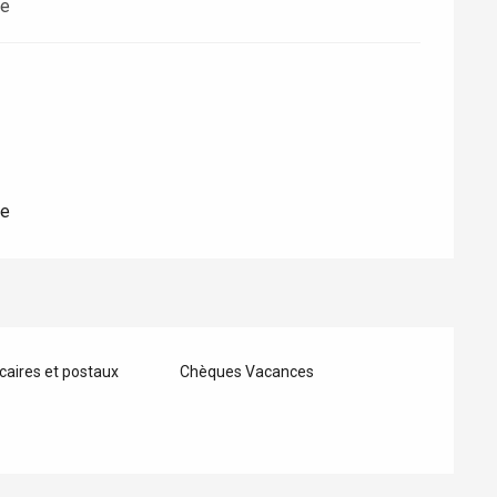
te
te
aires et postaux
Chèques Vacances