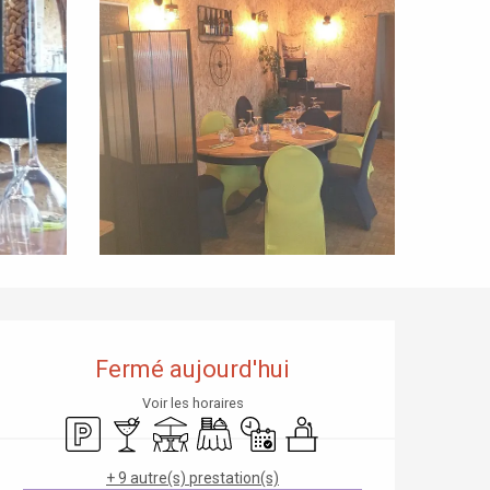
Ouverture et coordonnées
Fermé aujourd'hui
Voir les horaires
Parking
Bar / Buvette
Terrasse
Banquet
Uniquement sur réservation
Séminaires
+ 9 autre(s) prestation(s)