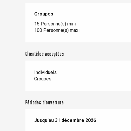
Groupes
Groupes
15 Personne(s) mini
100 Personne(s) maxi
Clientèles acceptées
Individuels
Groupes
re
éjour
Périodes d'ouverture
Du
Jusqu'au
1 février 2026
31 décembre 2026
au
31 décembre 2026