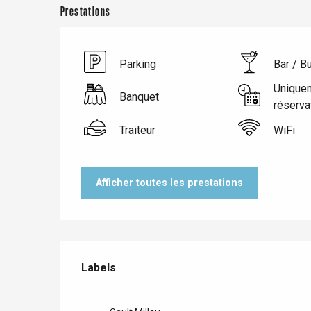
Prestations
Parking
Bar / B
Unique
Banquet
réserva
Traiteur
WiFi
Afficher toutes les prestations
Le Tr
Eu
Offres de prestations
Labels
Labels
Criel-sur-Mer
Blangy-s