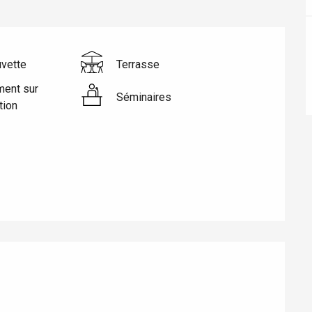
uvette
Terrasse
ment sur
Séminaires
tion
éport
Lille 2h30
ur-Bresle