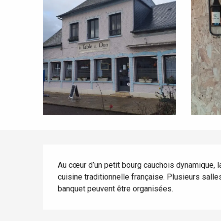
Tout l'agenda
Lieux branchés
Séjours en bord de
mer
Eté
Meilleurs brunch
Séjours en train
Quand il pleut
Restaurants avec vue
Séjours à vélo
Avec les enfants
Entre amis
Description
Au cœur d’un petit bourg cauchois dynamique, l
cuisine traditionnelle française. Plusieurs salle
banquet peuvent être organisées.