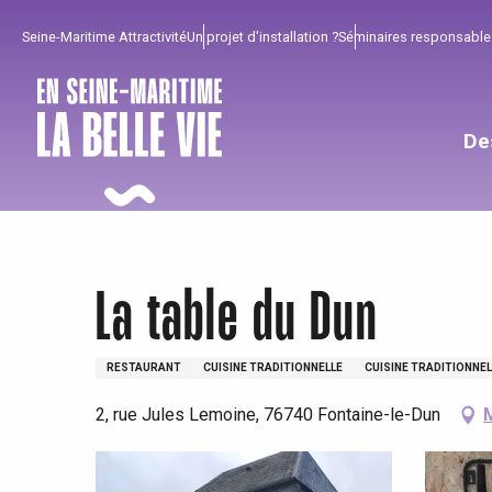
Aller
Seine-Maritime Attractivité
Un projet d'installation ?
Séminaires responsable
au
contenu
principal
De
La table du Dun
RESTAURANT
CUISINE TRADITIONNELLE
CUISINE TRADITIONNEL
2, rue Jules Lemoine, 76740 Fontaine-le-Dun
Pour profiter
Incontournables
Bien de chez nous !