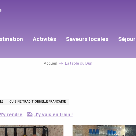
s
stination
Activités
Saveurs locales
Séjour
Accueil
La table du Dun
LE
CUISINE TRADITIONNELLE FRANÇAISE
M'y rendre
J'y vais en train !