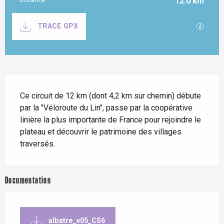
12.0 km
Documentation
SECTI
TRACE GPX
Description
Ce circuit de 12 km (dont 4,2 km sur chemin) débute 
par la "Véloroute du Lin", passe par la coopérative 
linière la plus importante de France pour rejoindre le 
plateau et découvrir le patrimoine des villages 
traversés.
Documentation
albatre_v05_CS6