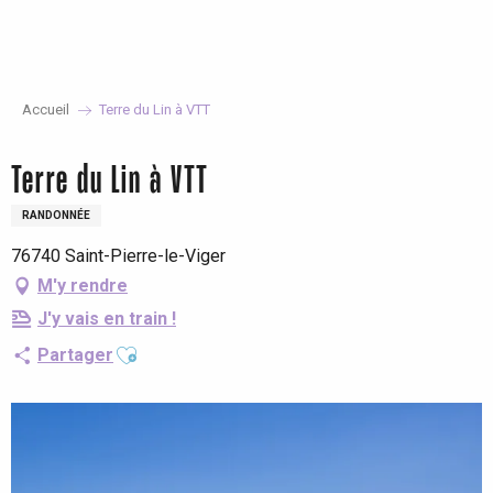
Aller
au
contenu
principal
Accueil
Terre du Lin à VTT
Terre du Lin à VTT
RANDONNÉE
76740 Saint-Pierre-le-Viger
M'y rendre
J'y vais en train !
Ajouter aux favoris
Partager