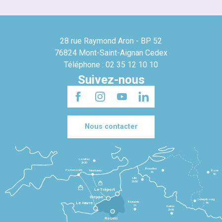
28 rue Raymond Aron - BP 52
76824 Mont-Saint-Aignan Cedex
Téléphone : 02 35 12 10 10
Suivez-nous
Nous contacter
Londres
3h30
Bruxelles
Portsmouth
Newhaven
Bonn
3h
5h
Lille
2h30
Le Tréport
Dieppe
Luxembourg
Beauvais
4h
Le Havre
1h
Reims
2h45
Rouen