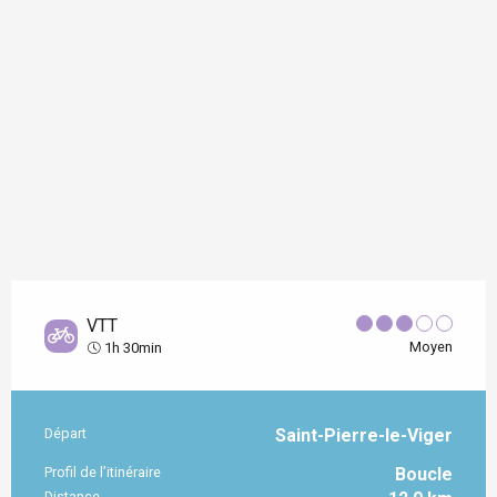
VTT
Moyen
1h 30min
Départ
Saint-Pierre-le-Viger
Informations pratiques
Profil de l’itinéraire
Boucle
Distance