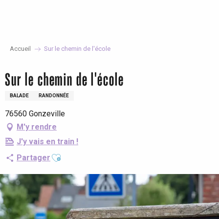
Aller
au
contenu
principal
Accueil
Sur le chemin de l'école
Sur le chemin de l'école
BALADE
RANDONNÉE
76560 Gonzeville
M'y rendre
J'y vais en train !
Ajouter aux favoris
Partager