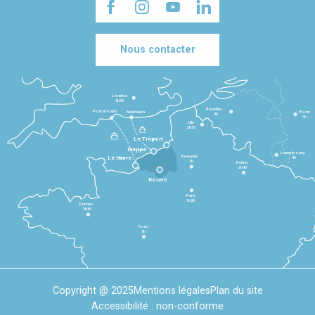
Nous contacter
Londres
3h30
Bruxelles
Portsmouth
Newhaven
Bonn
3h
5h
Lille
2h30
Le Tréport
Dieppe
Luxembourg
Beauvais
4h
Le Havre
1h
Reims
2h45
Rouen
Paris
1h30
Rennes
2h30
Tours
3h
Copyright @ 2025
Mentions légales
Plan du site
Accessibilité : non-conforme