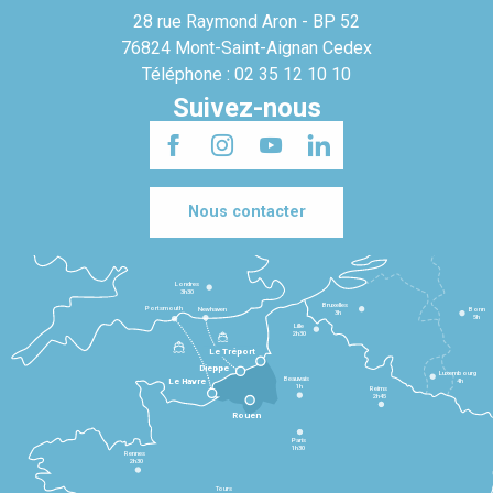
28 rue Raymond Aron - BP 52
76824 Mont-Saint-Aignan Cedex
Téléphone : 02 35 12 10 10
Suivez-nous
Nous contacter
Londres
3h30
Bruxelles
Portsmouth
Newhaven
Bonn
3h
5h
Lille
2h30
Le Tréport
Dieppe
Luxembourg
Beauvais
4h
Le Havre
1h
Reims
2h45
Rouen
Paris
1h30
Rennes
2h30
Tours