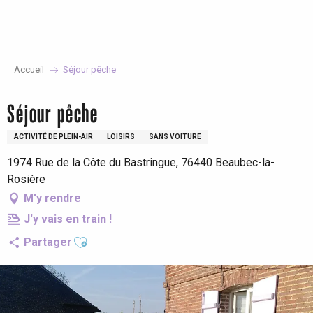
Aller
au
contenu
principal
Accueil
Séjour pêche
Séjour pêche
ACTIVITÉ DE PLEIN-AIR
LOISIRS
SANS VOITURE
1974 Rue de la Côte du Bastringue, 76440 Beaubec-la-
Rosière
M'y rendre
J'y vais en train !
Ajouter aux favoris
Partager