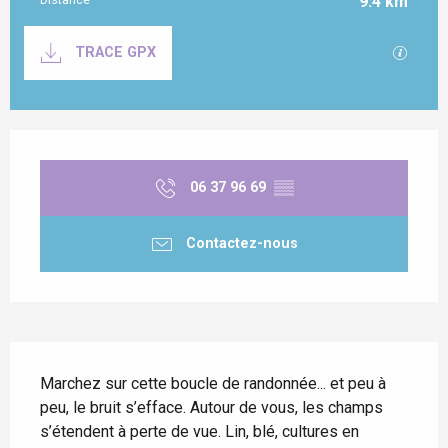
9.4 km
Documentation
SECTI
TRACE GPX
Ouverture et coordonnées
06 37 96 69
▒▒
Contactez-nous
Description
Marchez sur cette boucle de randonnée... et peu à 
peu, le bruit s’efface. Autour de vous, les champs 
s’étendent à perte de vue. Lin, blé, cultures en 