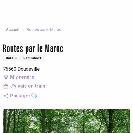
Aller
au
contenu
principal
Accueil
Routes par le Maroc
Routes par le Maroc
BALADE
RANDONNÉE
76560 Doudeville
M'y rendre
J'y vais en train !
Ajouter aux favoris
Partager