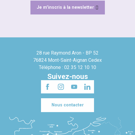
Je m'inscris à la newsletter
28 rue Raymond Aron - BP 52
76824 Mont-Saint-Aignan Cedex
Téléphone : 02 35 12 10 10
Suivez-nous
Nous contacter
Londres
3h30
Bruxelles
Portsmouth
Newhaven
Bonn
3h
5h