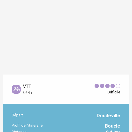
VTT
Difficile
4h
Départ
Doudeville
Informations pratiques
Profil de l’itinéraire
Boucle
Distance