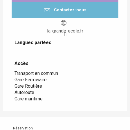
Contactez-nous
la-grande-ecole.fr
Langues parlées
Langues parlées
Accès
Accès
Transport en commun
Gare Ferroviaire
Gare Routière
Autoroute
Gare maritime
Réservation