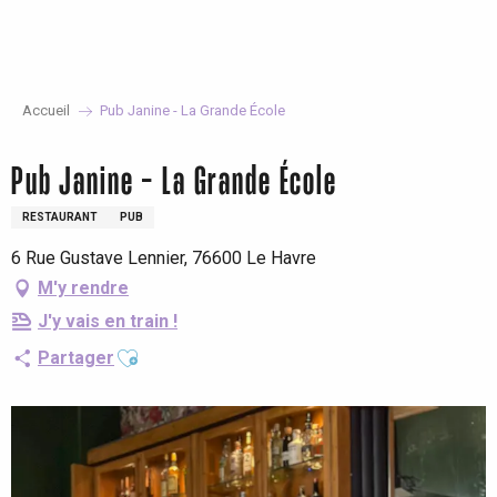
Aller
au
contenu
principal
Accueil
Pub Janine - La Grande École
Pub Janine - La Grande École
RESTAURANT
PUB
6 Rue Gustave Lennier, 76600 Le Havre
M'y rendre
J'y vais en train !
Ajouter aux favoris
Partager