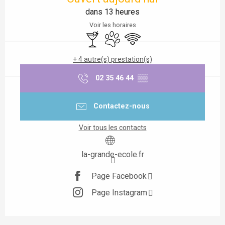
dans 13 heures
Voir les horaires
Bar / Buvette
Animaux acceptés
WiFi
+ 4 autre(s) prestation(s)
02 35 46 44
▒▒
Contactez-nous
Voir tous les contacts
la-grande-ecole.fr
Page Facebook
Page Instagram