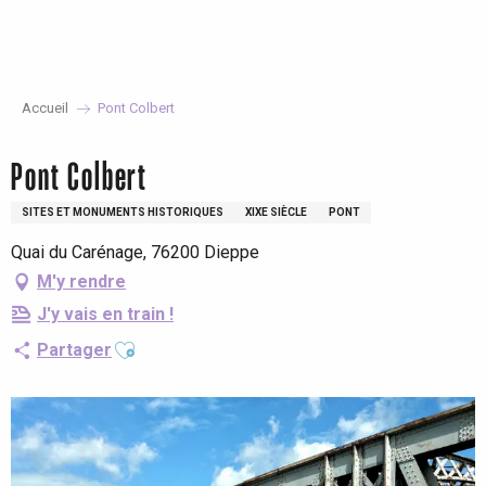
Aller
au
contenu
principal
Accueil
Pont Colbert
Pont Colbert
SITES ET MONUMENTS HISTORIQUES
XIXE SIÈCLE
PONT
Quai du Carénage, 76200 Dieppe
M'y rendre
J'y vais en train !
Ajouter aux favoris
Partager