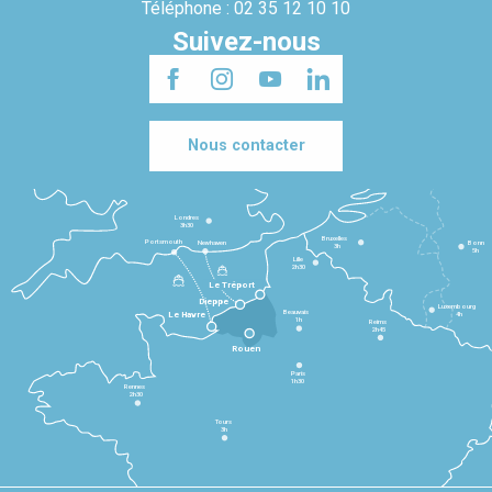
Téléphone : 02 35 12 10 10
Suivez-nous
Nous contacter
Londres
3h30
Bruxelles
Portsmouth
Newhaven
Bonn
3h
5h
Lille
2h30
Le Tréport
Dieppe
Luxembourg
Beauvais
4h
Le Havre
1h
Reims
2h45
Rouen
Paris
1h30
Rennes
2h30
Tours
3h