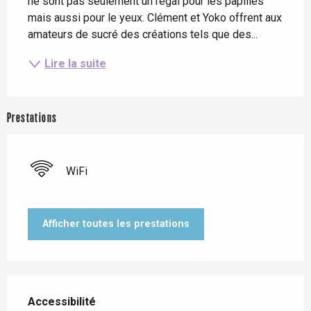
ne sont pas seulement un régal pour les papilles 
mais aussi pour le yeux. Clément et Yoko offrent aux 
amateurs de sucré des créations tels que des...
Lire la suite
Prestations
WiFi
Afficher toutes les prestations
Offres de prestations
Accessibilité
Accessibilité