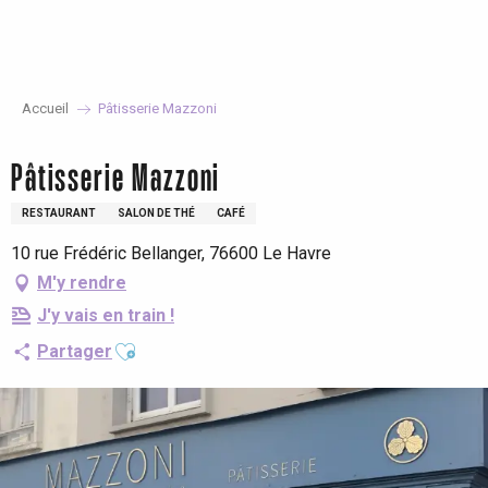
Aller
au
contenu
principal
Accueil
Pâtisserie Mazzoni
Pâtisserie Mazzoni
RESTAURANT
SALON DE THÉ
CAFÉ
10 rue Frédéric Bellanger, 76600 Le Havre
M'y rendre
J'y vais en train !
Ajouter aux favoris
Partager