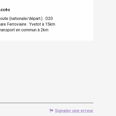
Accès
Accès
oute (nationale/départ.) : D20
are Ferroviaire : Yvetot à 15km
ransport en commun à 2km
Signaler une erreur