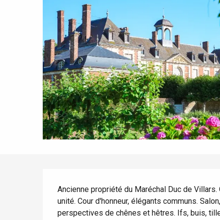
Tout l'agenda
Lieux branchés
Séjours en bord de
mer
Eté
Meilleurs brunch
Séjours en train
Quand il pleut
Restaurants avec vue
Séjours à vélo
Avec les enfants
Entre amis
Description
Ancienne propriété du Maréchal Duc de Villars. C
unité. Cour d'honneur, élégants communs. Salon, 
perspectives de chênes et hêtres. Ifs, buis, tilleu