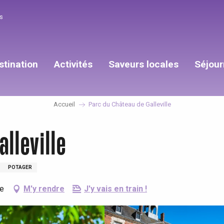
s
stination
Activités
Saveurs locales
Séjour
Accueil
Parc du Château de Galleville
lleville
POTAGER
le
M'y rendre
J'y vais en train !