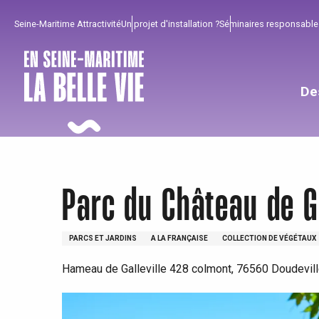
Aller
Seine-Maritime Attractivité
Un projet d'installation ?
Séminaires responsable
au
contenu
principal
De
Parc du Château de Ga
PARCS ET JARDINS
A LA FRANÇAISE
COLLECTION DE VÉGÉTAUX
Hameau de Galleville 428 colmont, 76560 Doudevil
Pour profiter
Incontournables
Bien de chez nous !