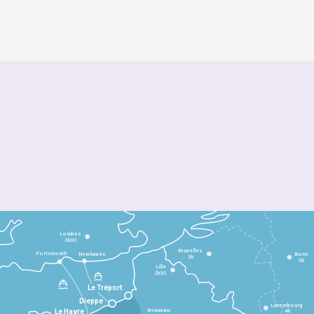
Londres
3h30
Bruxelles
Portsmouth
Newhaven
Bonn
3h
5h
Lille
2h30
Le Tréport
Dieppe
Luxembourg
Beauvais
4h
Le Havre