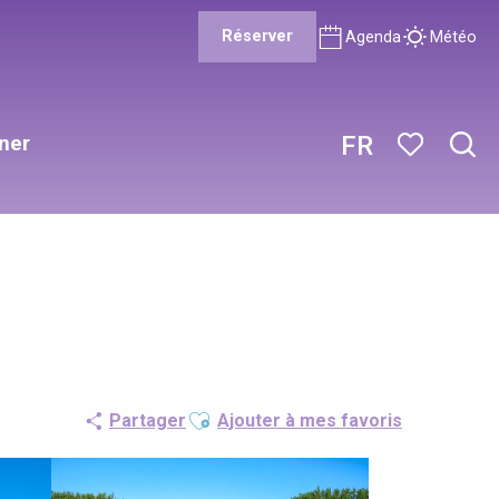
Réserver
Agenda
Météo
ner
FR
Rech
Voir les favor
Ajouter aux favoris
Partager
Ajouter à mes favoris