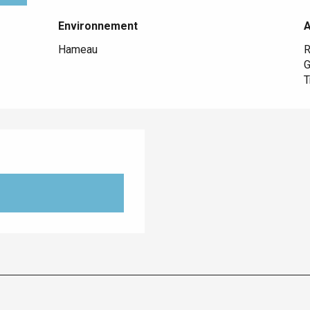
Environnement
Environnement
Hameau
R
G
T