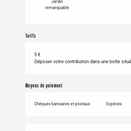
Doudeville
Jardin
Val-de-Scie
remarquable
etot
Forges-les-
Clères
Tarifs
Buchy
en-Seine
Duclair
5 €
Rouen
Déposer votre contribution dans une boîte situé
Moyens de paiement
Paris 1h30
Chèques bancaires et postaux
Espèces