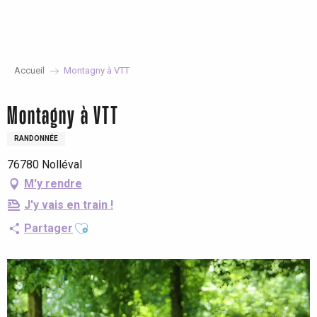
Aller
au
contenu
principal
Accueil
Montagny à VTT
Montagny à VTT
RANDONNÉE
76780 Nolléval
M'y rendre
J'y vais en train !
Ajouter aux favoris
Partager