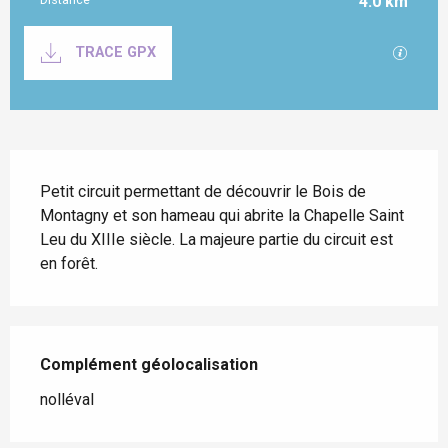
4.0 km
Documentation
SECTI
TRACE GPX
Description
Petit circuit permettant de découvrir le Bois de 
Montagny et son hameau qui abrite la Chapelle Saint 
Leu du XIIIe siècle. La majeure partie du circuit est 
en forêt.
Complément géolocalisation
Complément géolocalisation
nolléval