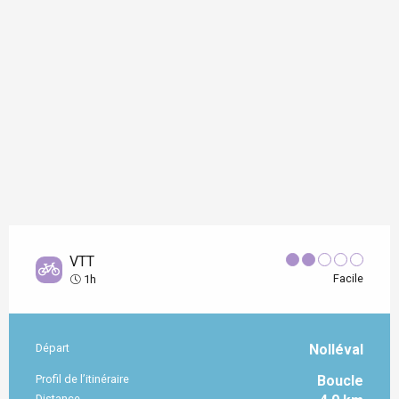
VTT
Facile
1h
Départ
Nolléval
Informations pratiques
Profil de l’itinéraire
Boucle
Distance