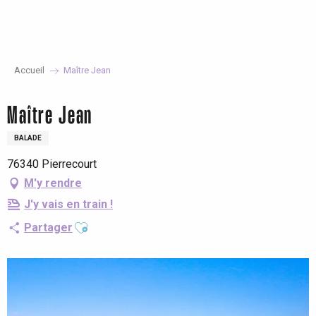
Aller
au
contenu
principal
Accueil
Maître Jean
Maître Jean
BALADE
76340 Pierrecourt
M'y rendre
J'y vais en train !
Ajouter aux favoris
Partager