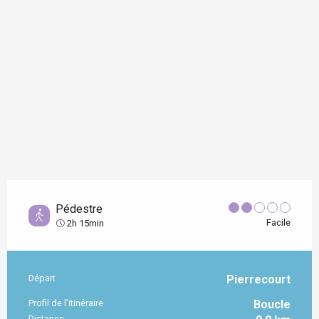
Pédestre
Facile
2h 15min
Départ
Pierrecourt
Informations pratiques
Profil de l’itinéraire
Boucle
Distance