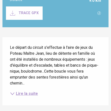
9.0 km
Documentation
SECTI
TRACE GPX
Description
Le départ du circuit s'effectue à l'aire de jeux du 
Poteau Maître Jean, lieu de détente en famille où 
ont été installés de nombreux équipements : jeux 
d'équilibre et d'escalade, tables et bancs de pique-
nique, boulodrome...Cette boucle vous fera 
emprunter des sentes forestières ainsi qu'un 
chemin...
Lire la suite