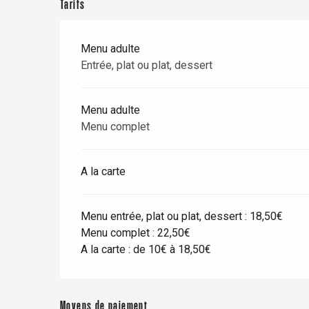
Dieppe
Tarifs
Offranville
Menu adulte
t-Valery-en-Caux
Entrée, plat ou plat, dessert
er
Menu adulte
e
Neufchâtel-en-Bray
Menu complet
Doudeville
Val-de-Scie
A la carte
etot
Forges-les-
Clères
Menu entrée, plat ou plat, dessert : 18,50€
Buchy
en-Seine
Menu complet : 22,50€
A la carte : de 10€ à 18,50€
Duclair
Rouen
Moyens de paiement