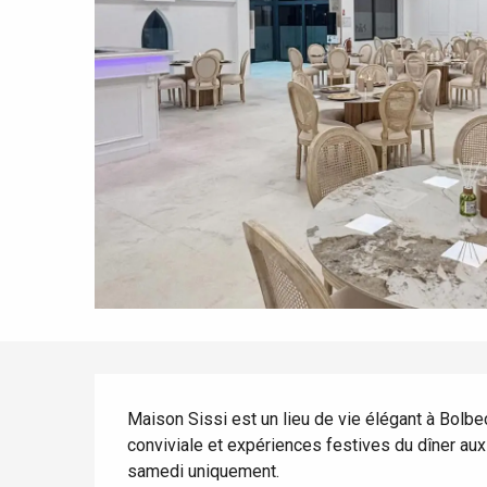
Tout l'agenda
Lieux branchés
Séjours en bord de
mer
Eté
Meilleurs brunch
Séjours en train
Quand il pleut
Restaurants avec vue
Séjours à vélo
Avec les enfants
Entre amis
Description
Maison Sissi est un lieu de vie élégant à Bolb
conviviale et expériences festives du dîner aux 
samedi uniquement.