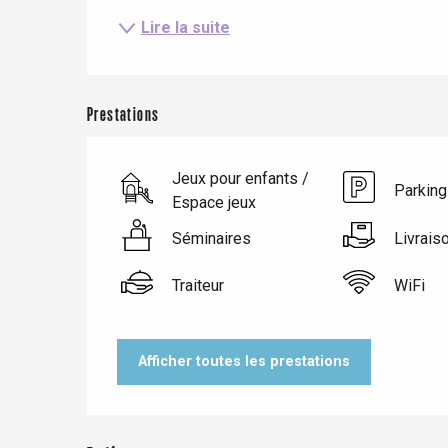
Lire la suite
Prestations
Jeux pour enfants /
Parking
Espace jeux
Séminaires
Livrais
Traiteur
WiFi
Le Tr
Eu
Afficher toutes les prestations
Criel-sur-Mer
Blangy-s