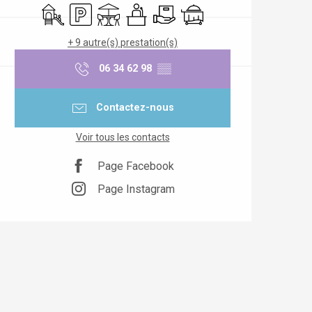
Jeux pour enfants / Espace jeux
Parking
Terrasse
Séminaires
Livraison
Service en chambre
+ 9 autre(s) prestation(s)
06 34 62 98
▒▒
Contactez-nous
Voir tous les contacts
Page Facebook
Page Instagram