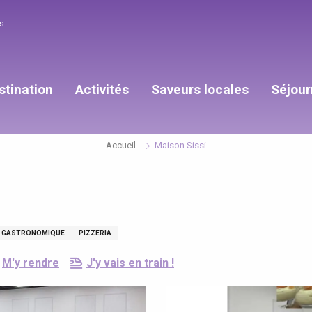
s
stination
Activités
Saveurs locales
Séjour
Accueil
Maison Sissi
T GASTRONOMIQUE
PIZZERIA
M'y rendre
J'y vais en train !