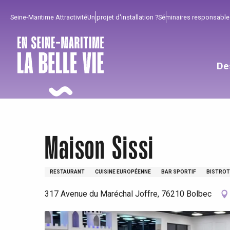
Aller
Seine-Maritime Attractivité
Un projet d'installation ?
Séminaires responsable
au
contenu
principal
De
Maison Sissi
RESTAURANT
CUISINE EUROPÉENNE
BAR SPORTIF
BISTRO
317 Avenue du Maréchal Joffre, 76210 Bolbec
Pour profiter
Incontournables
Bien de chez nous !