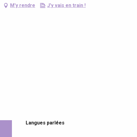
M'y rendre
J'y vais en train !
Langues parlées
Langues parlées