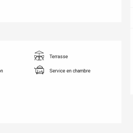
Terrasse
on
Service en chambre
éport
Lille 2h30
ur-Bresle