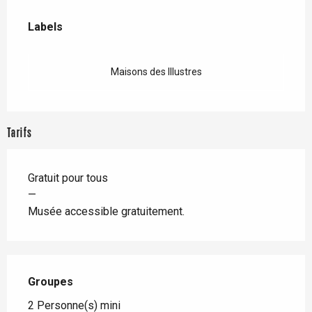
Offres de prestations
Labels
Labels
Maisons des Illustres
Tarifs
Gratuit pour tous
—
Musée accessible gratuitement.
Groupes
Groupes
2 Personne(s) mini