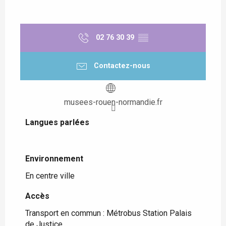
02 76 30 39
▒▒
Contactez-nous
musees-rouen-normandie.fr
Langues parlées
Langues parlées
Environnement
Environnement
En centre ville
Accès
Accès
Transport en commun : Métrobus Station Palais
de Justice