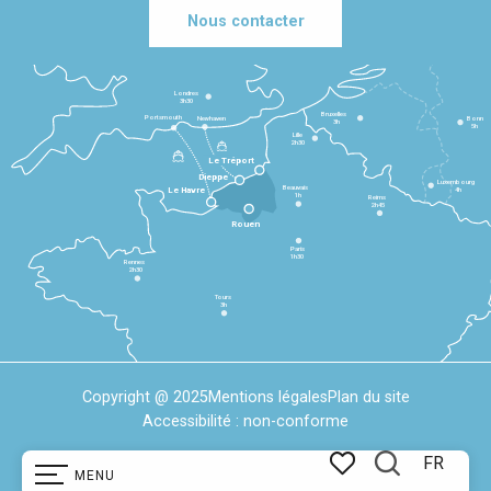
Nous contacter
Londres
3h30
Bruxelles
Portsmouth
Newhaven
Bonn
3h
5h
Lille
2h30
Le Tréport
Dieppe
Luxembourg
Beauvais
4h
Le Havre
1h
Reims
2h45
Rouen
Paris
1h30
Rennes
2h30
Tours
3h
Copyright @ 2025
Mentions légales
Plan du site
Accessibilité : non-conforme
FR
MENU