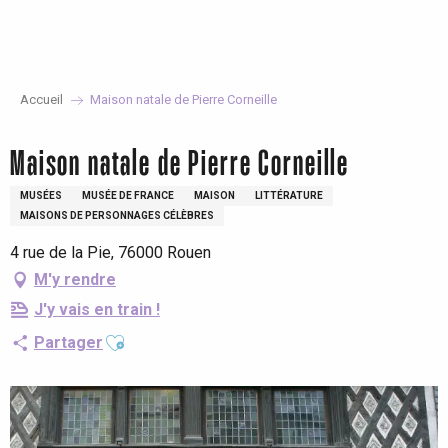
Aller
au
contenu
principal
Accueil
Maison natale de Pierre Corneille
Maison natale de Pierre Corneille
MUSÉES
MUSÉE DE FRANCE
MAISON
LITTÉRATURE
MAISONS DE PERSONNAGES CÉLÈBRES
4 rue de la Pie, 76000 Rouen
M'y rendre
J'y vais en train !
Ajouter aux favoris
Partager