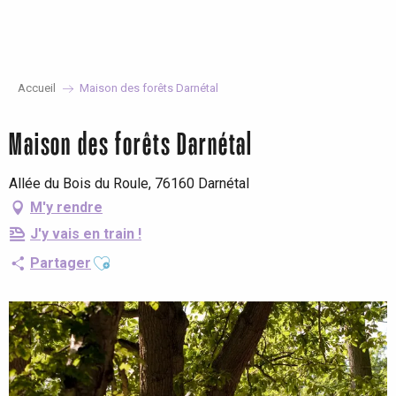
Aller
au
contenu
principal
Accueil
Maison des forêts Darnétal
Maison des forêts Darnétal
Allée du Bois du Roule, 76160 Darnétal
M'y rendre
J'y vais en train !
Ajouter aux favoris
Partager