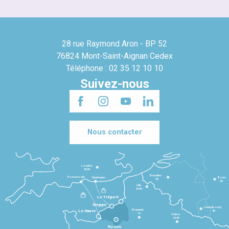
28 rue Raymond Aron - BP 52
76824 Mont-Saint-Aignan Cedex
Téléphone : 02 35 12 10 10
Suivez-nous
Nous contacter
Londres
3h30
Bruxelles
Portsmouth
Newhaven
Bonn
3h
5h
Lille
2h30
Le Tréport
Dieppe
Luxembourg
Beauvais
4h
Le Havre
1h
Reims
2h45
Rouen