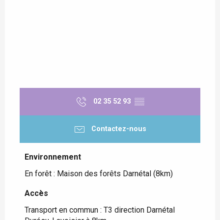
02 35 52 93
▒▒
Contactez-nous
Environnement
Environnement
En forêt :
Maison des forêts Darnétal
(8km)
Accès
Accès
Transport en commun : T3 direction Darnétal