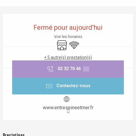
Ouverture et coordonnées
Fermé pour aujourd'hui
Voir les horaires
Boutique
WiFi
+ 5 autre(s) prestation(s)
02 32 70 46
▒▒
Contactez-nous
www.entreseineetmer.fr
Prestations