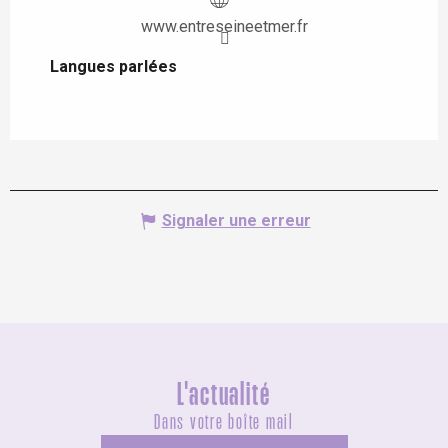
www.entreseineetmer.fr
Langues parlées
Langues parlées
Signaler une erreur
L'actualité
Dans votre boîte mail