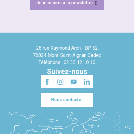
Je m'inscris à la newsletter
28 rue Raymond Aron - BP 52
76824 Mont-Saint-Aignan Cedex
Téléphone : 02 35 12 10 10
Suivez-nous
Nous contacter
Londres
3h30
Bruxelles
Portsmouth
Newhaven
Bonn
3h
5h
Lille
2h30