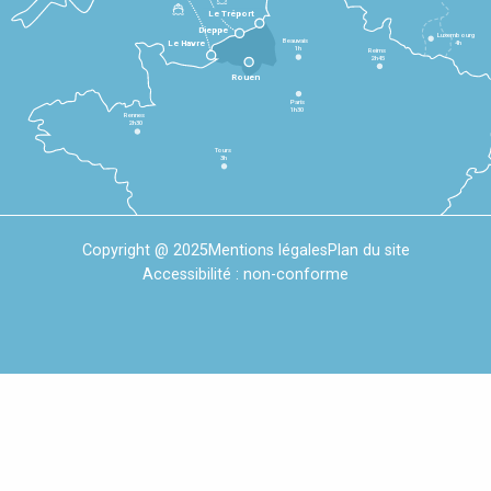
Le Tréport
Dieppe
Luxembourg
Beauvais
4h
Le Havre
1h
Reims
2h45
Rouen
Paris
1h30
Rennes
2h30
Tours
3h
Copyright @ 2025
Mentions légales
Plan du site
Accessibilité : non-conforme