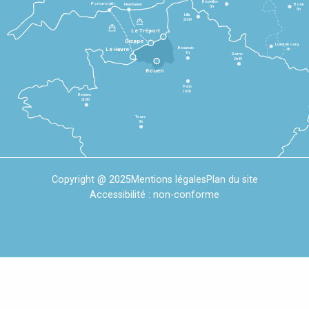
Bruxelles
Portsmouth
Newhaven
Bonn
3h
5h
Lille
2h30
Le Tréport
Dieppe
Luxembourg
Beauvais
4h
Le Havre
1h
Reims
2h45
Rouen
Paris
1h30
Rennes
2h30
Tours
3h
Copyright @ 2025
Mentions légales
Plan du site
Accessibilité : non-conforme