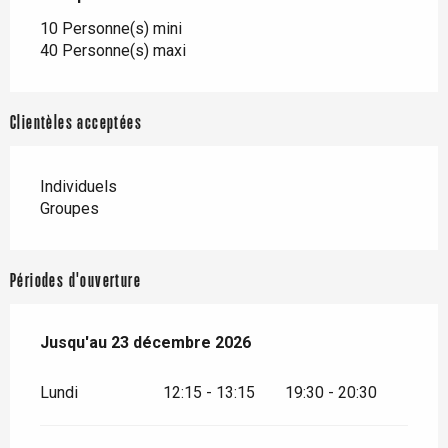
10 Personne(s) mini
40 Personne(s) maxi
Clientèles acceptées
Individuels
Groupes
Périodes d'ouverture
Du
Jusqu'au
25 janvier 2026
23 décembre 2026
au
23 décembre 2026
Lundi
12:15 - 13:15
19:30 - 20:30