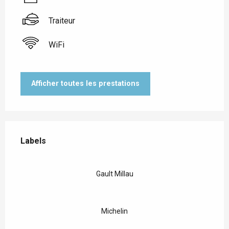
Traiteur
WiFi
Afficher toutes les prestations
Offres de prestations
Labels
Labels
Gault Millau
Michelin