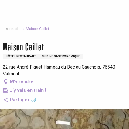
Aller
au
contenu
principal
Accueil
Maison Caillet
Maison Caillet
HÔTEL-RESTAURANT
CUISINE GASTRONOMIQUE
22 rue André Fiquet Hameau du Bec au Cauchois, 76540
Valmont
M'y rendre
J'y vais en train !
Ajouter aux favoris
Partager