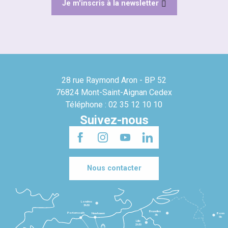
Je m'inscris à la newsletter
28 rue Raymond Aron - BP 52
76824 Mont-Saint-Aignan Cedex
Téléphone : 02 35 12 10 10
Suivez-nous
Nous contacter
Londres
3h30
Bruxelles
Portsmouth
Newhaven
Bonn
3h
5h
Lille
2h30