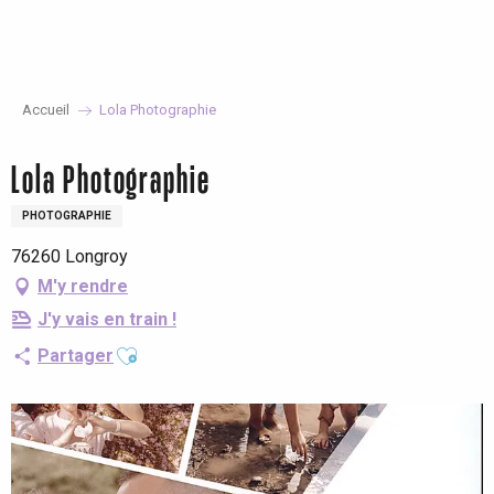
Aller
au
contenu
principal
Accueil
Lola Photographie
Lola Photographie
PHOTOGRAPHIE
76260 Longroy
M'y rendre
J'y vais en train !
Ajouter aux favoris
Partager