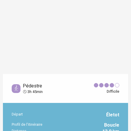
Pédestre
Difficile
3h 45min
Départ
Életot
Informations pratiques
Profil de l’itinéraire
Boucle
Distance