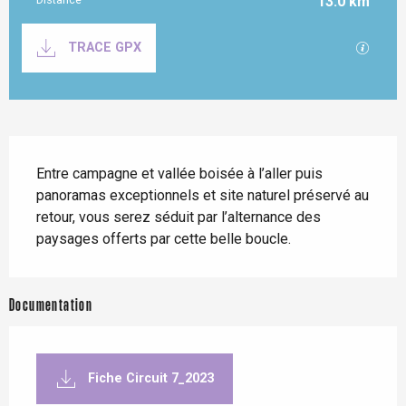
13.0 km
Documentation
SECTI
TRACE GPX
Description
Entre campagne et vallée boisée à l’aller puis 
panoramas exceptionnels et site naturel préservé au 
retour, vous serez séduit par l’alternance des 
paysages offerts par cette belle boucle.
Documentation
Fiche Circuit 7_2023