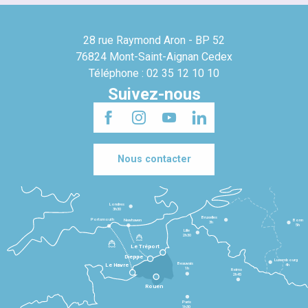
28 rue Raymond Aron - BP 52
76824 Mont-Saint-Aignan Cedex
Téléphone : 02 35 12 10 10
Suivez-nous
Nous contacter
Londres
3h30
Bruxelles
Portsmouth
Newhaven
Bonn
3h
5h
Lille
2h30
Le Tréport
Dieppe
Luxembourg
Beauvais
4h
Le Havre
1h
Reims
2h45
Rouen
Paris
1h30