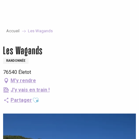
Aller
au
contenu
principal
Accueil
Les Wagands
Les Wagands
RANDONNÉE
76540 Életot
M'y rendre
J'y vais en train !
Ajouter aux favoris
Partager