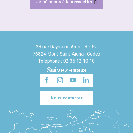
Je m'inscris à la newsletter
28 rue Raymond Aron - BP 52
76824 Mont-Saint-Aignan Cedex
Téléphone : 02 35 12 10 10
Suivez-nous
Nous contacter
Londres
3h30
Bruxelles
Portsmouth
Newhaven
Bonn
3h
5h
Lille
2h30