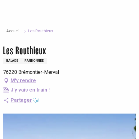
Aller
au
contenu
principal
Accueil
Les Routhieux
Les Routhieux
BALADE
RANDONNÉE
76220 Brémontier-Merval
M'y rendre
J'y vais en train !
Ajouter aux favoris
Partager