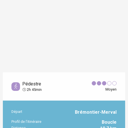
Pédestre
Moyen
2h 45min
Départ
Brémontier-Merval
Informations pratiques
Profil de l’itinéraire
Boucle
Distance