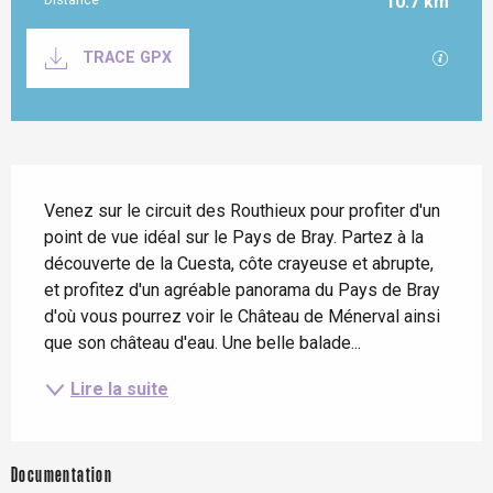
10.7 km
Documentation
SECTI
TRACE GPX
Description
Venez sur le circuit des Routhieux pour profiter d'un 
point de vue idéal sur le Pays de Bray. Partez à la 
découverte de la Cuesta, côte crayeuse et abrupte, 
et profitez d'un agréable panorama du Pays de Bray 
d'où vous pourrez voir le Château de Ménerval ainsi 
que son château d'eau. Une belle balade...
Lire la suite
Documentation