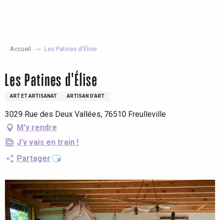
Aller
au
contenu
principal
Accueil
Les Patines d'Élise
Les Patines d'Élise
ART ET ARTISANAT
ARTISAN D'ART
3029 Rue des Deux Vallées, 76510 Freulleville
M'y rendre
J'y vais en train !
Ajouter aux favoris
Partager