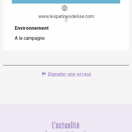
www.lespatinesdelise.com
Environnement
Environnement
A la campagne
Signaler une erreur
L'actualité