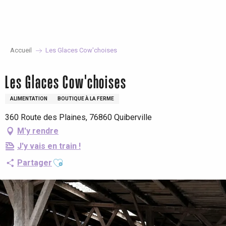
Aller
au
contenu
principal
Accueil
Les Glaces Cow'choises
Les Glaces Cow'choises
ALIMENTATION
BOUTIQUE À LA FERME
360 Route des Plaines, 76860 Quiberville
M'y rendre
J'y vais en train !
Ajouter aux favoris
Partager