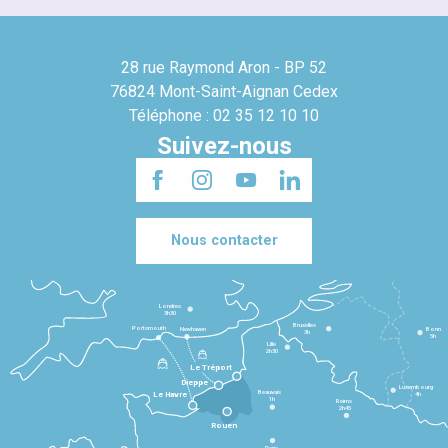
28 rue Raymond Aron - BP 52
76824 Mont-Saint-Aignan Cedex
Téléphone : 02 35 12 10 10
Suivez-nous
Nous contacter
Londres
3h30
Bruxelles
Portsmouth
Newhaven
Bonn
3h
5h
Lille
2h30
Le Tréport
Dieppe
Luxembourg
Beauvais
4h
Le Havre
1h
Reims
2h45
Rouen