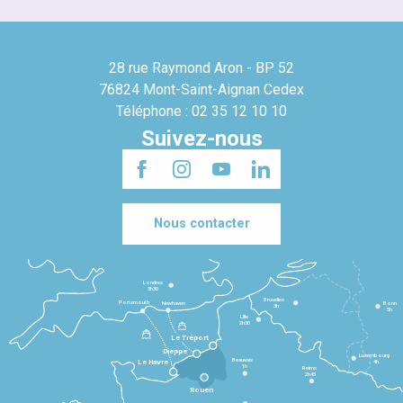
28 rue Raymond Aron - BP 52
76824 Mont-Saint-Aignan Cedex
Téléphone : 02 35 12 10 10
Suivez-nous
Nous contacter
Londres
3h30
Bruxelles
Portsmouth
Newhaven
Bonn
3h
5h
Lille
2h30
Le Tréport
Dieppe
Luxembourg
Beauvais
4h
Le Havre
1h
Reims
2h45
Rouen