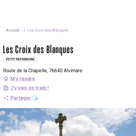
Aller
au
contenu
principal
Accueil
Les Croix des Blanques
Les Croix des Blanques
PETIT PATRIMOINE
Route de la Chapelle, 76640 Alvimare
M'y rendre
J'y vais en train !
Ajouter aux favoris
Partager