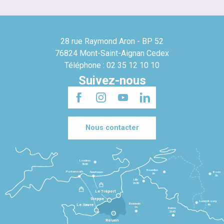
28 rue Raymond Aron - BP 52
76824 Mont-Saint-Aignan Cedex
Téléphone : 02 35 12 10 10
Suivez-nous
Nous contacter
Londres
3h30
Bruxelles
Portsmouth
Newhaven
Bonn
3h
5h
Lille
2h30
Le Tréport
Dieppe
Luxembourg
Beauvais
4h
Le Havre
1h
Reims
2h45
Rouen