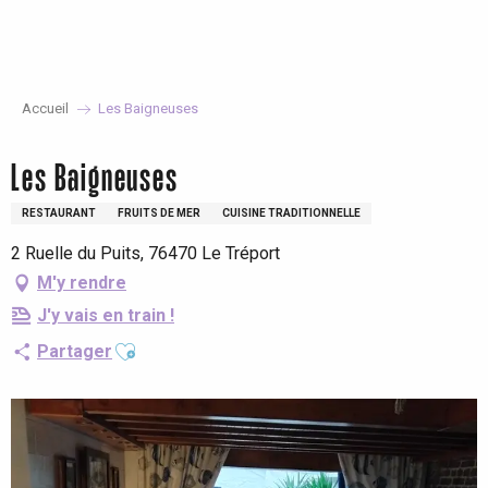
Aller
au
contenu
principal
Accueil
Les Baigneuses
Les Baigneuses
RESTAURANT
FRUITS DE MER
CUISINE TRADITIONNELLE
2 Ruelle du Puits, 76470 Le Tréport
M'y rendre
J'y vais en train !
Ajouter aux favoris
Partager