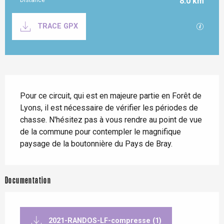
8.0 km
Documentation
SECTI
TRACE GPX
Description
Pour ce circuit, qui est en majeure partie en Forêt de 
Lyons, il est nécessaire de vérifier les périodes de 
chasse. N'hésitez pas à vous rendre au point de vue 
de la commune pour contempler le magnifique 
paysage de la boutonnière du Pays de Bray.
Documentation
2021-RANDOS-LF-compresse (1)