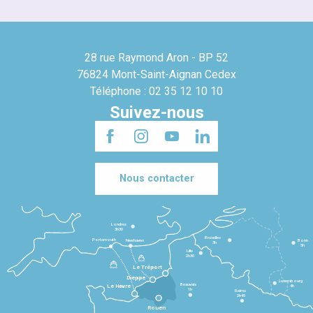
28 rue Raymond Aron - BP 52
76824 Mont-Saint-Aignan Cedex
Téléphone : 02 35 12 10 10
Suivez-nous
Nous contacter
Londres
3h30
Bruxelles
Portsmouth
Newhaven
Bonn
3h
5h
Lille
2h30
Le Tréport
Dieppe
Luxembourg
Beauvais
4h
Le Havre
1h
Reims
2h45
Rouen