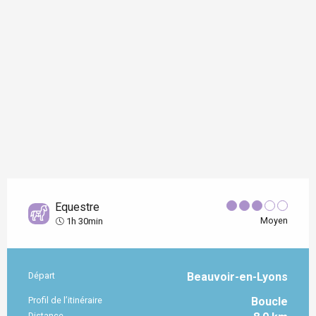
Equestre
Moyen
1h 30min
Départ
Beauvoir-en-Lyons
Informations pratiques
Profil de l’itinéraire
Boucle
Distance