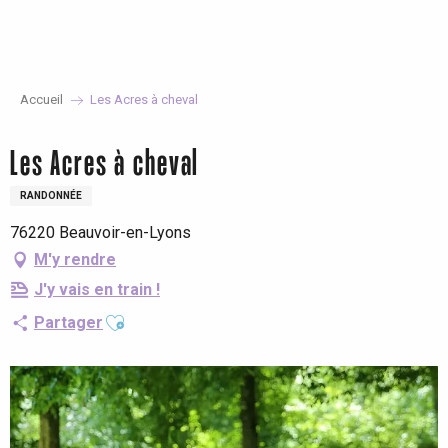
Aller
au
contenu
principal
Accueil
Les Acres à cheval
Les Acres à cheval
RANDONNÉE
76220 Beauvoir-en-Lyons
M'y rendre
J'y vais en train !
Ajouter aux favoris
Partager