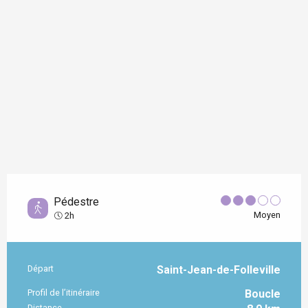
Pédestre
Moyen
2h
Départ
Saint-Jean-de-Folleville
Informations pratiques
Profil de l’itinéraire
Boucle
Distance