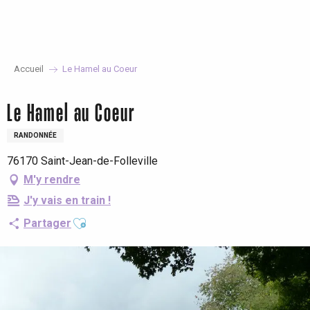
Aller
au
contenu
principal
Accueil
Le Hamel au Coeur
Le Hamel au Coeur
RANDONNÉE
76170 Saint-Jean-de-Folleville
M'y rendre
J'y vais en train !
Ajouter aux favoris
Partager