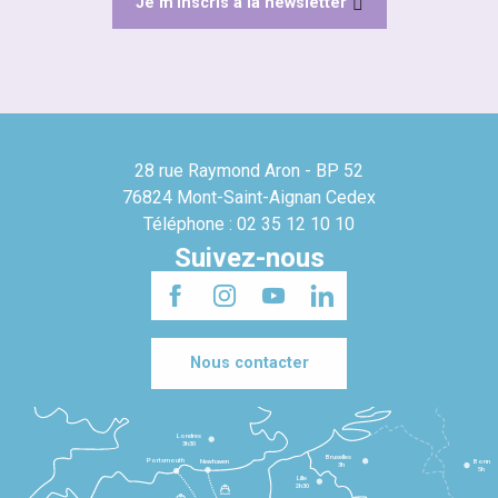
Je m'inscris à la newsletter
28 rue Raymond Aron - BP 52
76824 Mont-Saint-Aignan Cedex
Téléphone : 02 35 12 10 10
Suivez-nous
Nous contacter
Londres
3h30
Bruxelles
Portsmouth
Newhaven
Bonn
3h
5h
Lille
2h30