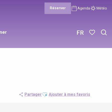
Réserver
Agenda
Météo
ner
FR
Rech
Voir les favor
Ajouter aux favoris
Partager
Ajouter à mes favoris