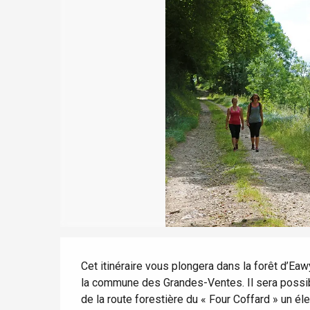
Le Tr
Séjours à vélo
Avec les enfants
Eu
Entre amis
Criel-sur-Mer
Blangy-s
Dieppe
Offranville
t-Valery-en-Caux
er
e
Neufchâtel-en-Bray
Description
Doudeville
Cet itinéraire vous plongera dans la forêt d’E
Val-de-Scie
la commune des Grandes-Ventes. Il sera possibl
etot
de la route forestière du « Four Coffard » un él