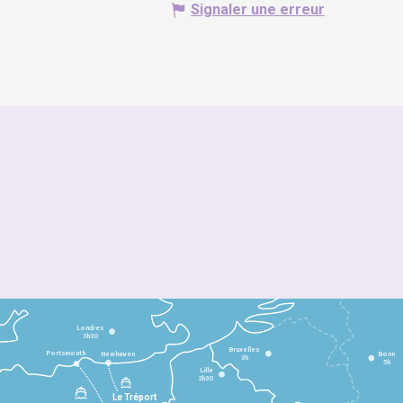
Signaler une erreur
Londres
3h30
Bruxelles
Portsmouth
Newhaven
Bonn
3h
5h
Lille
2h30
Le Tréport