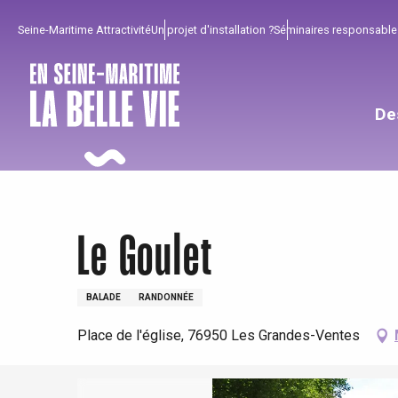
Aller
Seine-Maritime Attractivité
Un projet d'installation ?
Séminaires responsable
au
contenu
principal
De
Le Goulet
Pour profiter
Incontournables
Bien de chez nous !
BALADE
RANDONNÉE
Tout l'agenda
Lieux branchés
Séjours en bord de
Place de l'église, 76950 Les Grandes-Ventes
mer
Eté
Meilleurs brunch
Séjours en train
Quand il pleut
Restaurants avec vue