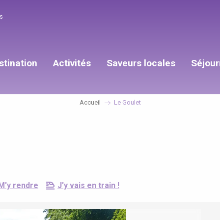
s
stination
Activités
Saveurs locales
Séjour
Accueil
Le Goulet
M'y rendre
J'y vais en train !