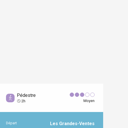
Pédestre
Moyen
2h
Départ
Les Grandes-Ventes
Informations pratiques