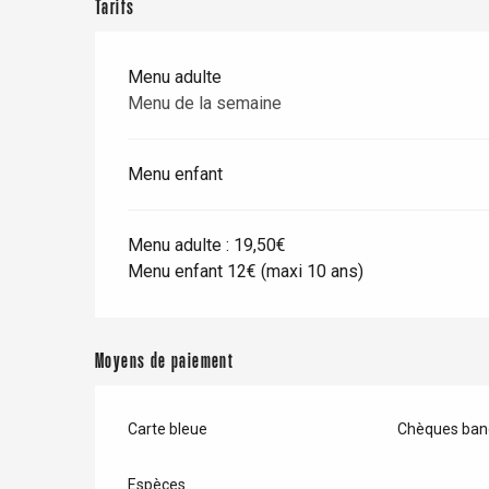
Tarifs
Offranville
t-Valery-en-Caux
er
Menu adulte
Menu de la semaine
e
Neufchâtel-en-Bray
Menu enfant
Doudeville
Val-de-Scie
etot
Menu adulte : 19,50€
Forges-les-
Menu enfant 12€ (maxi 10 ans)
Clères
Buchy
en-Seine
Moyens de paiement
Duclair
Rouen
Carte bleue
Chèques banc
Espèces