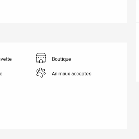
uvette
Boutique
e
Animaux acceptés
éport
Lille 2h30
ur-Bresle