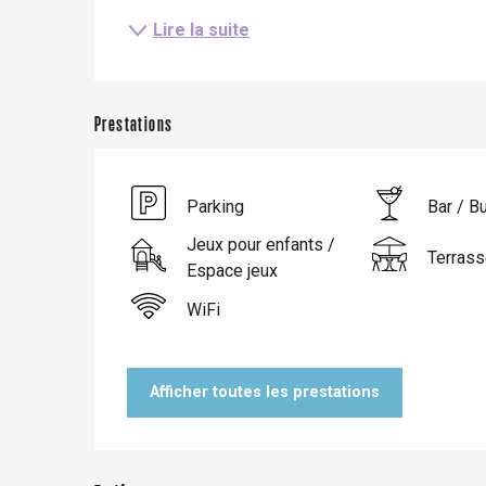
Lire la suite
Prestations
Parking
Bar / B
Jeux pour enfants /
Terrass
Espace jeux
Le Tr
WiFi
Eu
Afficher toutes les prestations
Criel-sur-Mer
Blangy-s
Dieppe