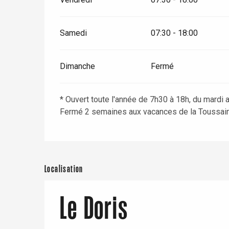
Samedi
07:30 - 18:00
Dimanche
Fermé
* Ouvert toute l'année de 7h30 à 18h, du mardi 
Fermé 2 semaines aux vacances de la Toussaint
re
éjour
Localisation
Le Doris