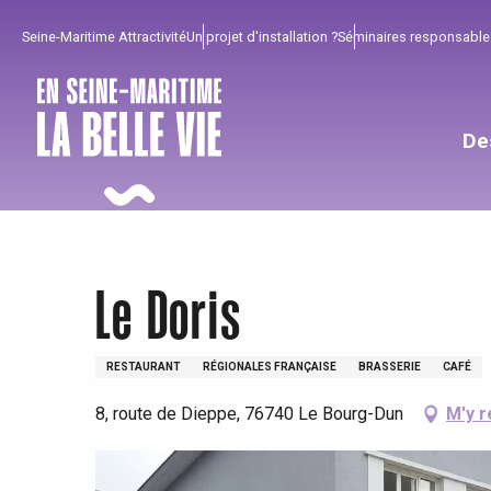
Aller
Seine-Maritime Attractivité
Un projet d'installation ?
Séminaires responsable
au
contenu
principal
De
Le Doris
RESTAURANT
RÉGIONALES FRANÇAISE
BRASSERIE
CAFÉ
8, route de Dieppe, 76740 Le Bourg-Dun
M'y r
Pour profiter
Incontournables
Bien de chez nous !