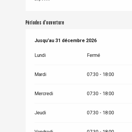
Paris 1h30
Périodes d'ouverture
Du
Jusqu'au
2 mars 2026
31 décembre 2026
au
31 décembre 2026
Lundi
Fermé
Mardi
07:30 - 18:00
Mercredi
07:30 - 18:00
Jeudi
07:30 - 18:00
Vendredi
07:30 - 18:00