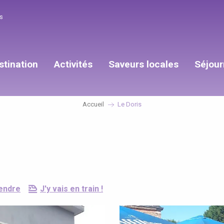
s
stination
Activités
Saveurs locales
Séjour
Accueil
Le Doris
endre
J'y vais en train !