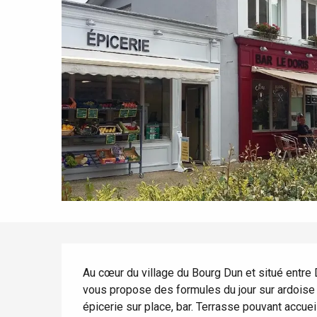
Tout l'agenda
Lieux branchés
Séjours en bord de
mer
Eté
Meilleurs brunch
Séjours en train
Quand il pleut
Restaurants avec vue
Séjours à vélo
Avec les enfants
Entre amis
Description
Au cœur du village du Bourg Dun et situé entre 
vous propose des formules du jour sur ardoise à 
épicerie sur place, bar. Terrasse pouvant accuei