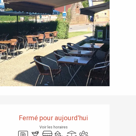
Ouverture et coordonnées
Fermé pour aujourd'hui
Voir les horaires
Parking
Bar / Buvette
Boutique
Jeux pour enfants / Espace jeux
Terrasse
Animaux acceptés