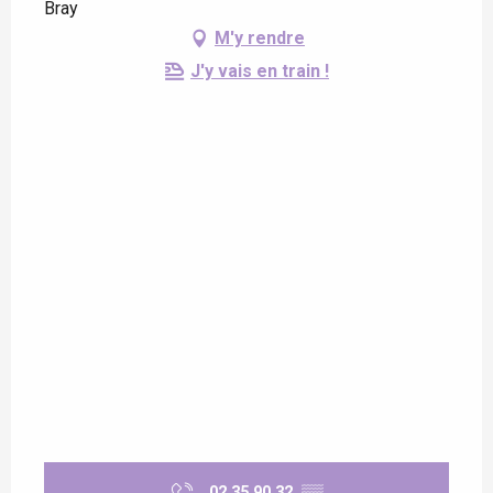
Bray
M'y rendre
J'y vais en train !
02 35 90 32
▒▒