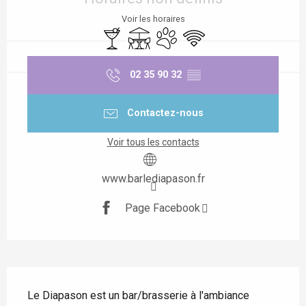
Voir les horaires
Bar / Buvette
Terrasse
Animaux acceptés
WiFi
02 35 90 32
▒▒
Contactez-nous
Voir tous les contacts
www.barlediapason.fr
Page Facebook
Description
Le Diapason est un bar/brasserie à l'ambiance 