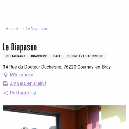
Aller
au
contenu
principal
Accueil
Le Diapason
Le Diapason
RESTAURANT
BRASSERIE
CAFÉ
CUISINE TRADITIONNELLE
34 Rue du Docteur Duchesne, 76220 Gournay-en-Bray
M'y rendre
J'y vais en train !
Ajouter aux favoris
Partager