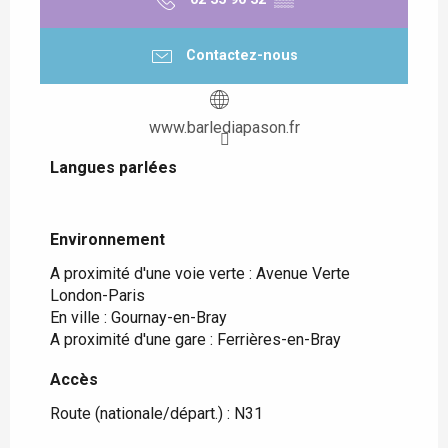
Contactez-nous
www.barlediapason.fr
Langues parlées
Langues parlées
Environnement
Environnement
A proximité d'une voie verte :
Avenue Verte
London-Paris
En ville :
Gournay-en-Bray
A proximité d'une gare :
Ferrières-en-Bray
Accès
Accès
Route (nationale/départ.) : N31