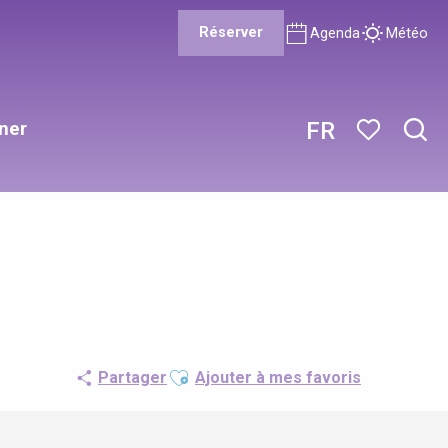
Réserver
Agenda
Météo
ner
FR
Rech
Voir les favor
Ajouter aux favoris
Partager
Ajouter à mes favoris