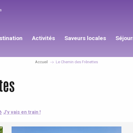
s
stination
Activités
Saveurs locales
Séjour
Accueil
Le Chemin des Frênettes
tes
J'y vais en train !
éport