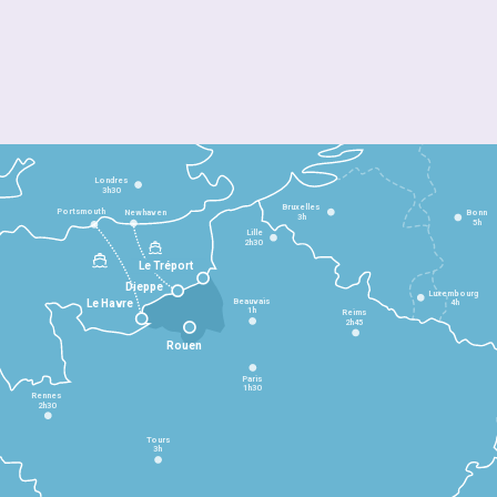
Londres
3h30
Bruxelles
Portsmouth
Newhaven
Bonn
3h
5h
Lille
2h30
Le Tréport
Dieppe
Luxembourg
Beauvais
4h
Le Havre
1h
Reims
2h45
Rouen
Paris
1h30
Rennes
2h30
Tours
3h