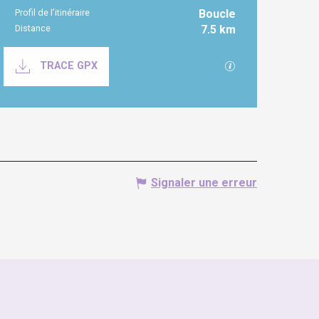
Profil de l’itinéraire
Boucle
Distance
7.5 km
Documentation
SECTIONS.TOURI
TRACE GPX
Signaler une erreur