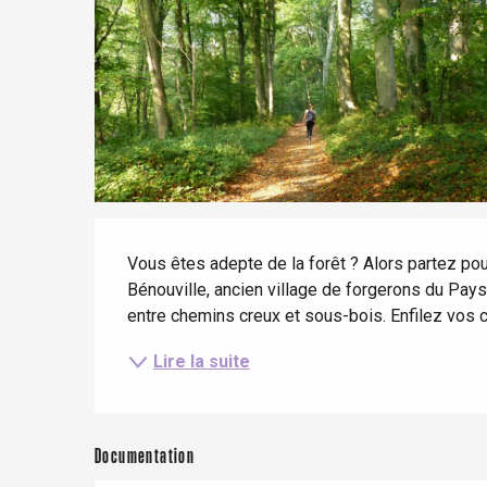
Séjours à vélo
Avec les enfants
Entre amis
Criel-sur-Mer
Blangy-s
Dieppe
Offranville
t-Valery-en-Caux
er
Description
Vous êtes adepte de la forêt ? Alors partez pou
Bénouville, ancien village de forgerons du Pays
e
Neufchâtel-en-Bray
entre chemins creux et sous-bois. Enfilez vos ch
Doudeville
Val-de-Scie
Lire la suite
etot
Forges-les-
Clères
Documentation
Buchy