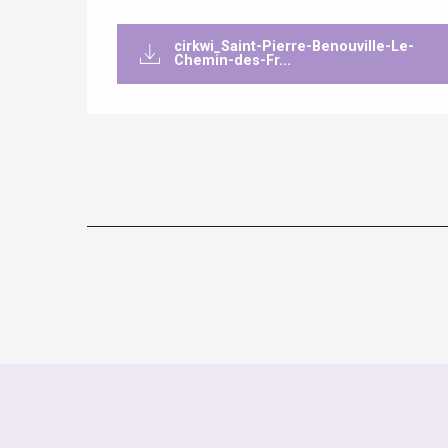
en-Seine
Duclair
cirkwi_Saint-Pierre-Benouville-Le-
Rouen
Chemin-des-Fr...
Paris 1h30
re
éjour