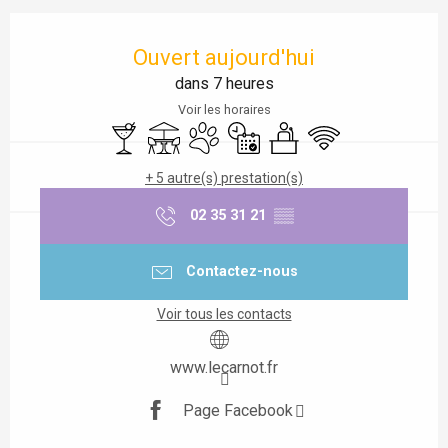
Ouverture et coordonnées
Ouvert aujourd'hui
dans 7 heures
Voir les horaires
Bar / Buvette
Terrasse
Animaux acceptés
Uniquement sur réservation
Séminaires
WiFi
+ 5 autre(s) prestation(s)
02 35 31 21
▒▒
Contactez-nous
Voir tous les contacts
www.lecarnot.fr
Page Facebook