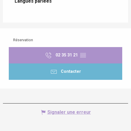
Langues parlées
Langues parlées
Réservation
02 35 31 21
▒▒
Contacter
Signaler une erreur