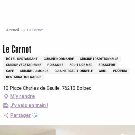
Aller
au
contenu
principal
Accueil
Le Carnot
Le Carnot
HÔTEL-RESTAURANT
CUISINE NORMANDE
CUISINE TRADITIONNELLE
CUISINE VÉGÉTARIENNE
POISSONS
FRUITS DE MER
BRASSERIE
CAFÉ
CUISINE DU MONDE
CUISINE TRADITIONNELLE
GRILL
PIZZERIA
RESTAURATION RAPIDE
10 Place Charles de Gaulle, 76210 Bolbec
M'y rendre
J'y vais en train !
Ajouter aux favoris
Partager