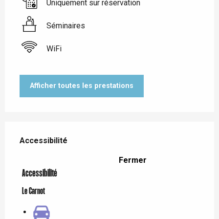
Uniquement sur réservation
Séminaires
WiFi
Afficher toutes les prestations
Offres de prestations
Accessibilité
Accessibilité
Fermer
Accessibilité
Le Carnot