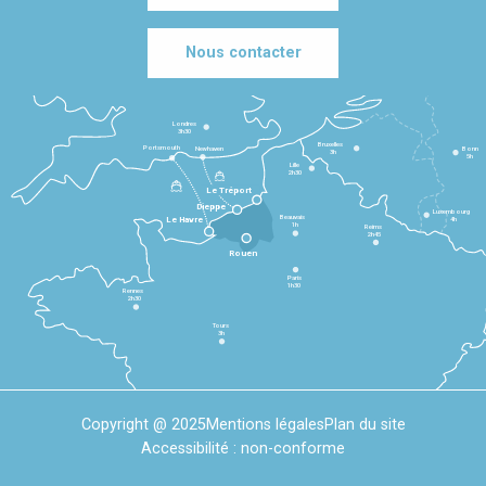
Nous contacter
Londres
3h30
Bruxelles
Portsmouth
Newhaven
Bonn
3h
5h
Lille
2h30
Le Tréport
Dieppe
Luxembourg
Beauvais
4h
Le Havre
1h
Reims
2h45
Rouen
Paris
1h30
Rennes
2h30
Tours
3h
Copyright @ 2025
Mentions légales
Plan du site
Accessibilité : non-conforme