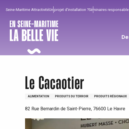
Aller
Seine-Maritime Attractivité
Un projet d'installation ?
Séminaires responsable
au
contenu
principal
De
Le Cacaotier
ALIMENTATION
PRODUITS DU TERROIR
PRODUITS RÉGIONAUX
82 Rue Bernardin de Saint-Pierre, 76600 Le Havre
Pour profiter
Incontournables
Bien de chez nous !
Tout l'agenda
Lieux branchés
Séjours en bord de