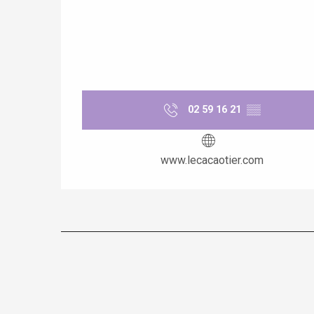
02 59 16 21
▒▒
www.lecacaotier.com