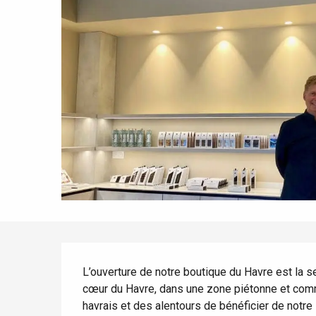
mer
Eté
Meilleurs brunch
Séjours en train
Quand il pleut
Restaurants avec vue
Séjours à vélo
Avec les enfants
Entre amis
Description
L’ouverture de notre boutique du Havre est la s
Le Tr
cœur du Havre, dans une zone piétonne et comm
Eu
havrais et des alentours de bénéficier de notre s