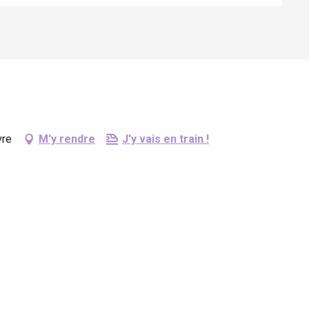
vre
M'y rendre
J'y vais en train !