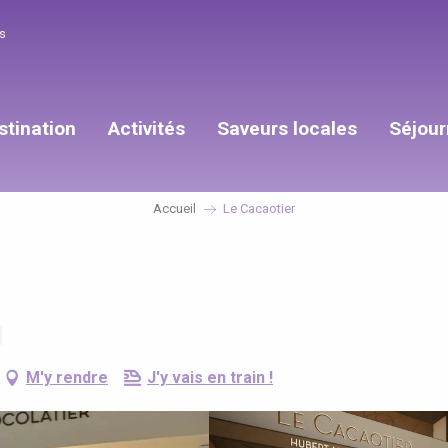
s
stination
Activités
Saveurs locales
Séjour
Accueil
Le Cacaotier
M'y rendre
J'y vais en train !