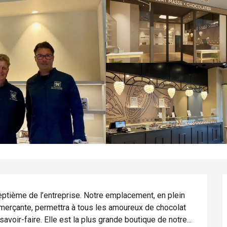
eptième de l’entreprise. Notre emplacement, en plein 
éport
erçante, permettra à tous les amoureux de chocolat 
avoir-faire. Elle est la plus grande boutique de notre...
Lille 2h30