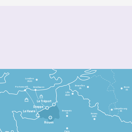
Londres
3h30
Bruxelles
Portsmouth
Newhaven
Bonn
3h
5h
Lille
2h30
Le Tréport
Dieppe
Luxembourg
Beauvais
4h
Le Havre
1h
Reims
2h45
Rouen
Paris