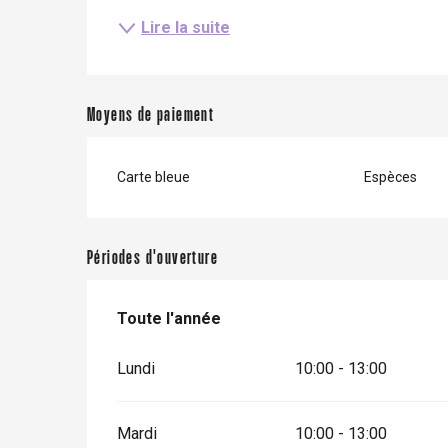
Lire la suite
Criel-sur-Mer
Blangy-s
Dieppe
Moyens de paiement
Offranville
Carte bleue
Espèces
t-Valery-en-Caux
er
Périodes d'ouverture
e
Neufchâtel-en-Bray
Doudeville
Val-de-Scie
Toute l'année
Toute l'année
etot
Lundi
10:00 - 13:00
Forges-les-
Clères
Buchy
Mardi
10:00 - 13:00
en-Seine