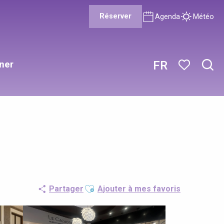
Réserver
Agenda
Météo
ner
FR
Rech
Voir les favor
Ajouter aux favoris
Partager
Ajouter à mes favoris