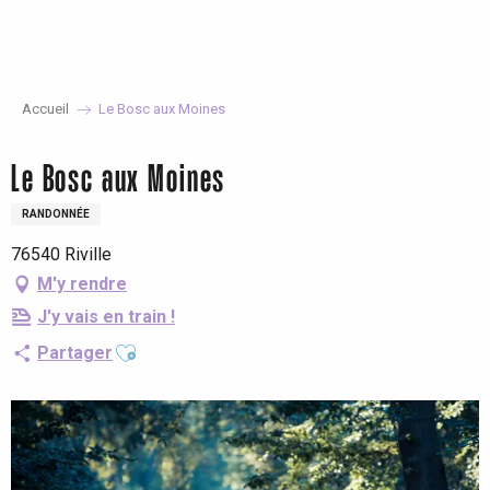
Aller
au
contenu
principal
Accueil
Le Bosc aux Moines
Le Bosc aux Moines
RANDONNÉE
76540 Riville
M'y rendre
J'y vais en train !
Ajouter aux favoris
Partager