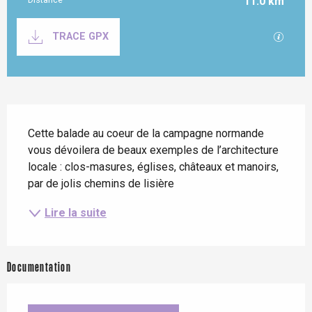
11.0 km
Documentation
SECTI
TRACE GPX
Description
Cette balade au coeur de la campagne normande 
vous dévoilera de beaux exemples de l’architecture 
locale : clos-masures, églises, châteaux et manoirs, 
par de jolis chemins de lisière
Lire la suite
Documentation