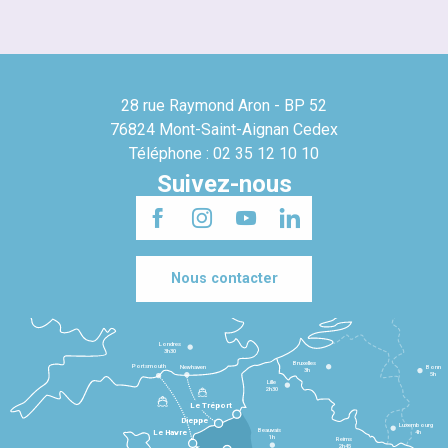
28 rue Raymond Aron - BP 52
76824 Mont-Saint-Aignan Cedex
Téléphone : 02 35 12 10 10
Suivez-nous
Nous contacter
Londres
3h30
Bruxelles
Portsmouth
Newhaven
Bonn
3h
5h
Lille
2h30
Le Tréport
Dieppe
Luxembourg
Beauvais
4h
Le Havre
1h
Reims
2h45