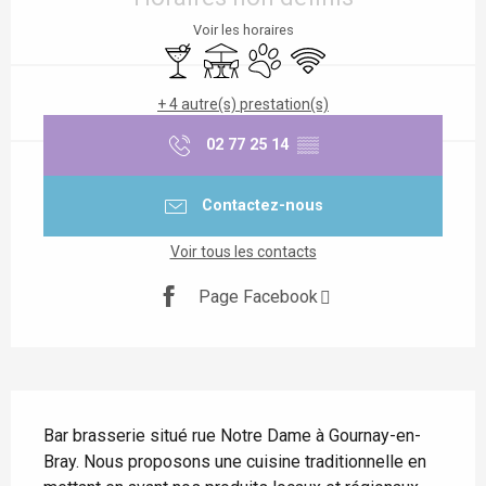
Voir les horaires
Bar / Buvette
Terrasse
Animaux acceptés
WiFi
+ 4 autre(s) prestation(s)
02 77 25 14
▒▒
Contactez-nous
Voir tous les contacts
Page Facebook
Description
Bar brasserie situé rue Notre Dame à Gournay-en-
Bray. Nous proposons une cuisine traditionnelle en 