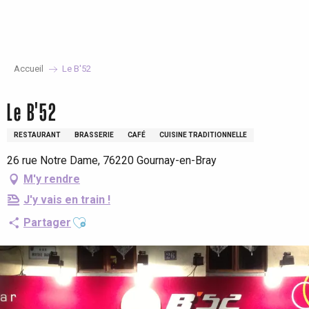
Aller
au
contenu
principal
Accueil
Le B'52
Le B'52
RESTAURANT
BRASSERIE
CAFÉ
CUISINE TRADITIONNELLE
26 rue Notre Dame, 76220 Gournay-en-Bray
M'y rendre
J'y vais en train !
Ajouter aux favoris
Partager