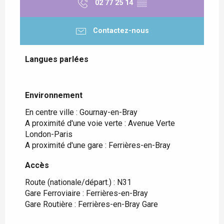
02 77 25 14
▒▒
Contactez-nous
Langues parlées
Langues parlées
Environnement
Environnement
En centre ville :
Gournay-en-Bray
A proximité d'une voie verte :
Avenue Verte
London-Paris
A proximité d'une gare :
Ferrières-en-Bray
Accès
Accès
Route (nationale/départ.) : N31
Gare Ferroviaire : Ferrières-en-Bray
Gare Routière : Ferrières-en-Bray Gare