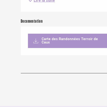
Lire la suite
Buchy
en-Seine
Duclair
Rouen
Documentation
Carte des Randonnées Terroir de
Caux
Paris 1h30
re
éjour