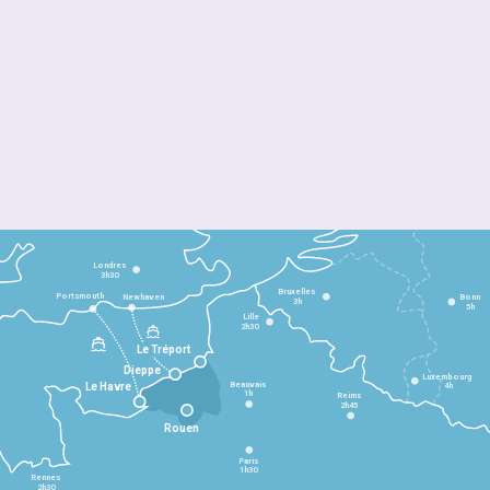
Londres
3h30
Bruxelles
Portsmouth
Newhaven
Bonn
3h
5h
Lille
2h30
Le Tréport
Dieppe
Luxembourg
Beauvais
4h
Le Havre
1h
Reims
2h45
Rouen
Paris
1h30
Rennes
2h30