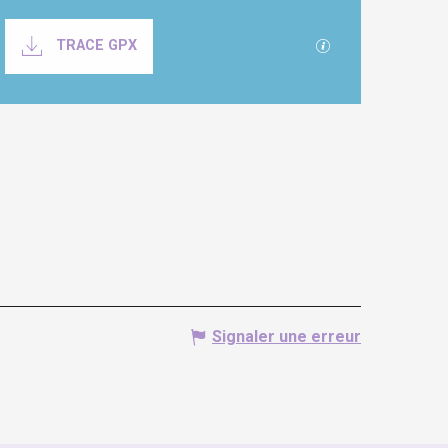
Documentation
SECTIONS.TOURI
TRACE GPX
Signaler une erreur