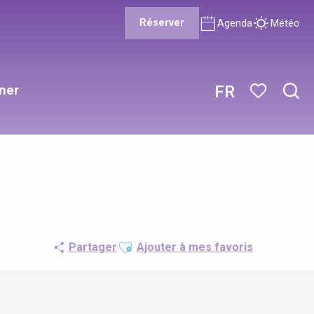
Réserver
Agenda
Météo
ner
FR
Rech
Voir les favor
Ajouter aux favoris
Partager
Ajouter à mes favoris