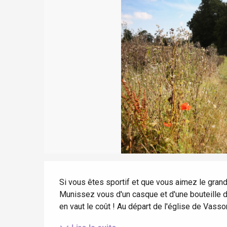
Séjours à vélo
Eu
Avec les enfants
Entre amis
Criel-sur-Mer
Blangy-s
Dieppe
Offranville
t-Valery-en-Caux
er
e
Neufchâtel-en-Bray
Description
Doudeville
Val-de-Scie
Si vous êtes sportif et que vous aimez le grand 
Munissez vous d'un casque et d'une bouteille d'
etot
en vaut le coût ! Au départ de l'église de Vasso
Forges-les-
Clères