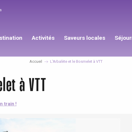
s
stination
Activités
Saveurs locales
Séjour
Accueil
L'Arbalète et le Bosmelet à VTT
elet à VTT
n train !
éport