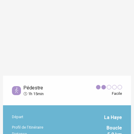
Pédestre
Facile
1h 15min
Départ
La Haye
Informations pratiques
Profil de l’itinéraire
Boucle
Distance