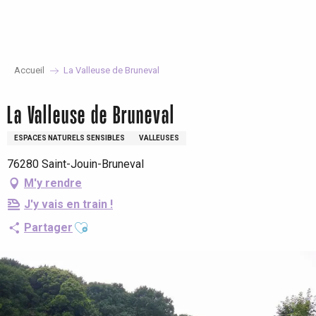
Aller
au
contenu
principal
Accueil
La Valleuse de Bruneval
La Valleuse de Bruneval
ESPACES NATURELS SENSIBLES
VALLEUSES
76280 Saint-Jouin-Bruneval
M'y rendre
J'y vais en train !
Ajouter aux favoris
Partager