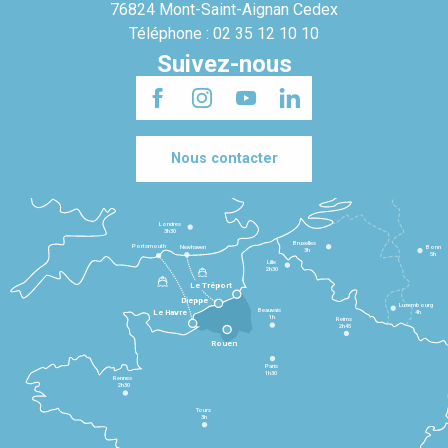
76824 Mont-Saint-Aignan Cedex
Téléphone : 02 35 12 10 10
Suivez-nous
Nous contacter
Londres
3h30
Bruxelles
Portsmouth
Newhaven
Bonn
3h
5h
Lille
2h30
Le Tréport
Dieppe
Luxembourg
Beauvais
4h
Le Havre
1h
Reims
2h45
Rouen
Paris
1h30
Rennes
2h30
Tours
3h