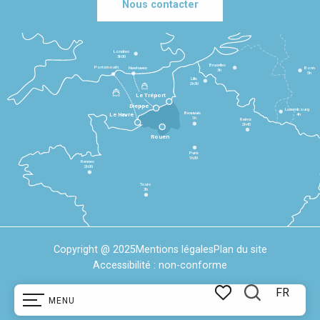
Nous contacter
Londres
3h30
Bruxelles
Portsmouth
Newhaven
Bonn
3h
5h
Lille
2h30
Le Tréport
Dieppe
Luxembourg
Beauvais
4h
Le Havre
1h
Reims
2h45
Rouen
Paris
1h30
Rennes
2h30
Tours
3h
Copyright @ 2025
Mentions légales
Plan du site
Accessibilité : non-conforme
FR
MENU
Recherche
Voir les favoris