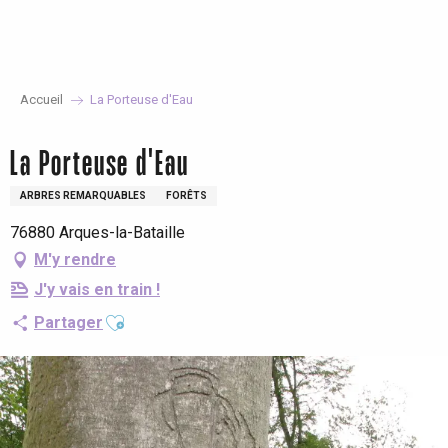
Aller
au
contenu
principal
Accueil
La Porteuse d'Eau
La Porteuse d'Eau
ARBRES REMARQUABLES
FORÊTS
76880 Arques-la-Bataille
M'y rendre
J'y vais en train !
Ajouter aux favoris
Partager