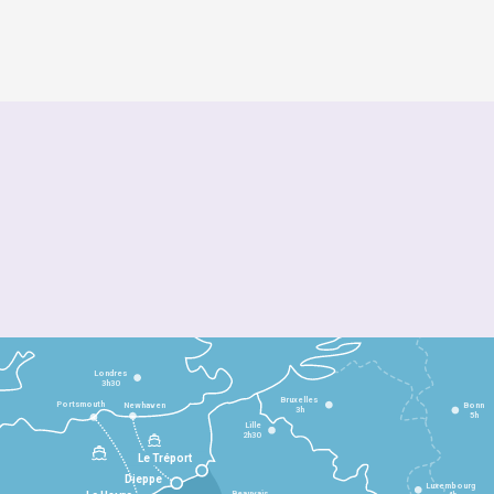
Londres
3h30
Bruxelles
Portsmouth
Newhaven
Bonn
3h
5h
Lille
2h30
Le Tréport
Dieppe
Luxembourg
Beauvais