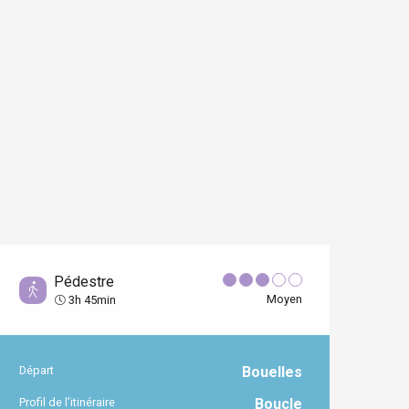
Pédestre
Moyen
3h 45min
Départ
Bouelles
Informations pratiques
Profil de l’itinéraire
Boucle