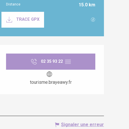
Distance
15.0 km
Documentation
SECTIONS.TOURI
TRACE GPX
Ouverture et coordonnées
02 35 93 22
▒▒
tourisme.brayeawy.fr
Signaler une erreur