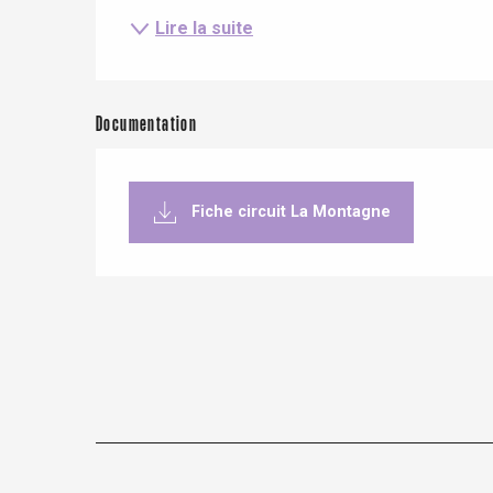
Clères
Lire la suite
Buchy
en-Seine
Duclair
Rouen
Documentation
Fiche circuit La Montagne
Paris 1h30
re
éjour