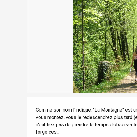
Le Tr
Séjours à vélo
Avec les enfants
Eu
Entre amis
Criel-sur-Mer
Blangy-s
Dieppe
Offranville
t-Valery-en-Caux
er
e
Description
Neufchâtel-en-Bray
Comme son nom l'indique, "La Montagne" est un
Doudeville
Val-de-Scie
vous montez, vous le redescendrez plus tard (e
n'oubliez pas de prendre le temps d'observer le
etot
forgé ces...
Forges-les-