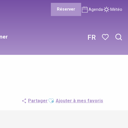
Réserver
Agenda
Météo
ner
FR
Rech
Voir les favor
Ajouter aux favoris
Partager
Ajouter à mes favoris