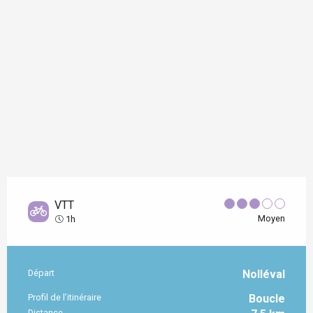
VTT
Moyen
1h
Départ
Nolléval
Informations pratiques
Profil de l’itinéraire
Boucle
Distance