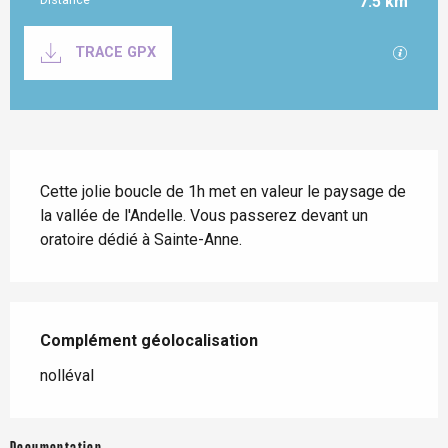
7.5 km
Documentation
SECTI
TRACE GPX
Description
Cette jolie boucle de 1h met en valeur le paysage de 
la vallée de l'Andelle. Vous passerez devant un 
oratoire dédié à Sainte-Anne.
Complément géolocalisation
Complément géolocalisation
nolléval