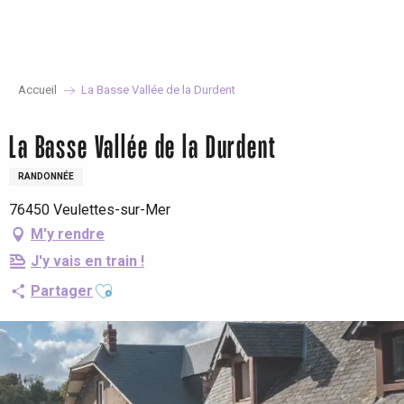
Aller
au
contenu
principal
Accueil
La Basse Vallée de la Durdent
La Basse Vallée de la Durdent
RANDONNÉE
76450 Veulettes-sur-Mer
M'y rendre
J'y vais en train !
Ajouter aux favoris
Partager