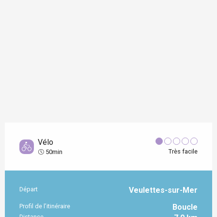
Vélo
Très facile
50min
Départ
Veulettes-sur-Mer
Informations pratiques
Profil de l’itinéraire
Boucle
Distance