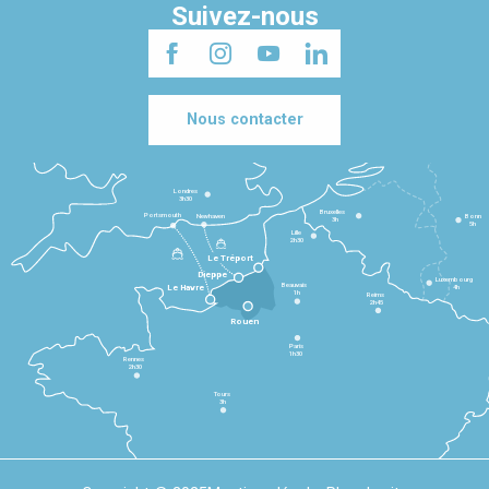
Suivez-nous
Nous contacter
Londres
3h30
Bruxelles
Portsmouth
Newhaven
Bonn
3h
5h
Lille
2h30
Le Tréport
Dieppe
Luxembourg
Beauvais
4h
Le Havre
1h
Reims
2h45
Rouen
Paris
1h30
Rennes
2h30
Tours
3h