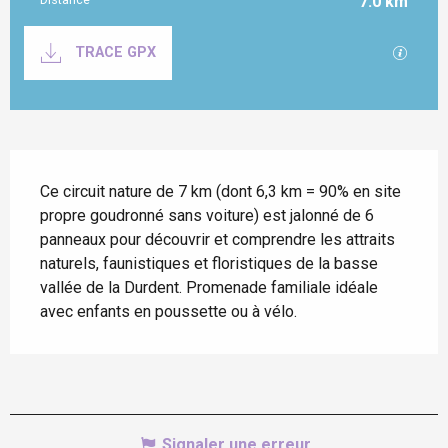
7.0 km
Documentation
SECTI
TRACE GPX
Description
Ce circuit nature de 7 km (dont 6,3 km = 90% en site 
propre goudronné sans voiture) est jalonné de 6 
panneaux pour découvrir et comprendre les attraits 
naturels, faunistiques et floristiques de la basse 
vallée de la Durdent. Promenade familiale idéale 
avec enfants en poussette ou à vélo.
Signaler une erreur