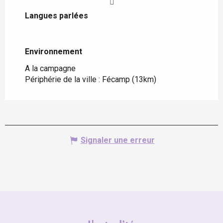
Langues parlées
Langues parlées
Environnement
Environnement
A la campagne
Périphérie de la ville :
Fécamp
(13km)
Signaler une erreur