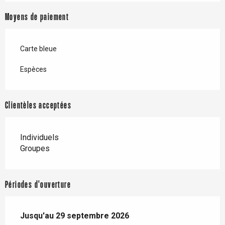
Moyens de paiement
Carte bleue
Espèces
Clientèles acceptées
Individuels
Groupes
Périodes d'ouverture
Du
Jusqu'au
1 août 2026
29 septembre 2026
au
29 septembre 2026