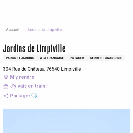
Aller
au
contenu
principal
Accueil
Jardins de Limpiville
Jardins de Limpiville
PARCS ET JARDINS
A LA FRANÇAISE
POTAGER
SERRE ET ORANGERIE
304 Rue du Château, 76540 Limpiville
M'y rendre
J'y vais en train !
Ajouter aux favoris
Partager